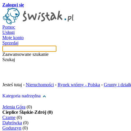
Zaloguj się
Pomoc
Usługi
Moje konto
Sprzedaj
Zaawansowane szukanie
Szukaj
szukaj w tej kategori
Jesteś tutaj ›
Nieruchomości
›
Rynek wtórny - Polska
›
Grunty i działk
Kategoria nadrzędna
Jelenia Góra
(0)
Cieplice Śląskie-Zdrój (0)
Czarne
(0)
Dąbrówka
(0)
Goduszyn
(0)