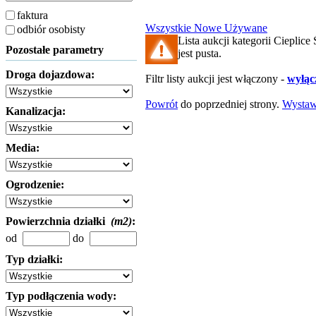
faktura
Wszystkie
Nowe
Używane
odbiór osobisty
Lista aukcji kategorii Cieplice
Pozostałe parametry
jest pusta.
Droga dojazdowa:
Filtr listy aukcji jest włączony -
wyłącz
Powrót
do poprzedniej strony.
Wysta
Kanalizacja:
Media:
Ogrodzenie:
Powierzchnia działki
(m2)
:
od
do
Typ działki:
Typ podłączenia wody: