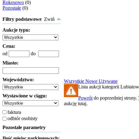
Rokosowo
(0)
Pozostałe
(0)
Filtry podstawowe
Zwiń
Aukcje typu:
Cena:
od
do
Miasto:
Województwo:
Wszystkie
Nowe
Używane
Lista aukcji kategorii Lubiatow
Wystawione w ciągu:
Powrót
do poprzedniej strony.
aukcję tutaj.
faktura
odbiór osobisty
Pozostałe parametry
Ilość miejsc parkingowych: