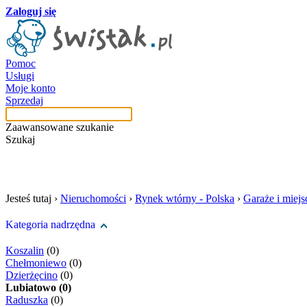
Zaloguj się
Pomoc
Usługi
Moje konto
Sprzedaj
Zaawansowane szukanie
Szukaj
szukaj w tej kategori
Jesteś tutaj ›
Nieruchomości
›
Rynek wtórny - Polska
›
Garaże i miej
Kategoria nadrzędna
Koszalin
(0)
Chełmoniewo
(0)
Dzierżęcino
(0)
Lubiatowo (0)
Raduszka
(0)