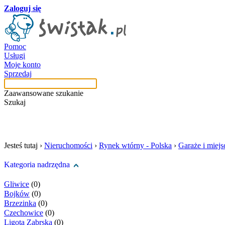
Zaloguj się
Pomoc
Usługi
Moje konto
Sprzedaj
Zaawansowane szukanie
Szukaj
szukaj w tej kategori
Jesteś tutaj ›
Nieruchomości
›
Rynek wtórny - Polska
›
Garaże i miej
Kategoria nadrzędna
Gliwice
(0)
Bojków
(0)
Brzezinka
(0)
Czechowice
(0)
Ligota Zabrska
(0)