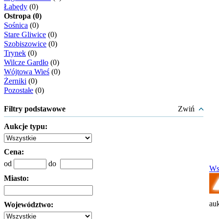
Łabędy
(0)
Ostropa (0)
Sośnica
(0)
Stare Gliwice
(0)
Szobiszowice
(0)
Trynek
(0)
Wilcze Gardło
(0)
Wójtowa Wieś
(0)
Żerniki
(0)
Pozostałe
(0)
Filtry podstawowe
Zwiń
Aukcje typu:
Cena:
od
do
Ws
Miasto:
auk
Województwo: