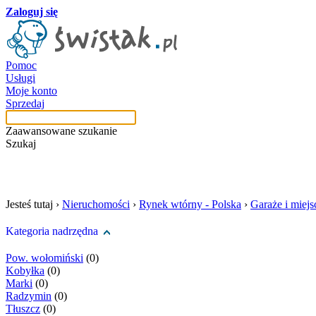
Zaloguj się
Pomoc
Usługi
Moje konto
Sprzedaj
Zaawansowane szukanie
Szukaj
szukaj w tej kategori
Jesteś tutaj ›
Nieruchomości
›
Rynek wtórny - Polska
›
Garaże i miej
Kategoria nadrzędna
Pow. wołomiński
(0)
Kobyłka
(0)
Marki
(0)
Radzymin
(0)
Tłuszcz
(0)