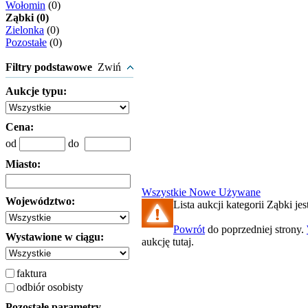
Wołomin
(0)
Ząbki (0)
Zielonka
(0)
Pozostałe
(0)
Filtry podstawowe
Zwiń
Aukcje typu:
Cena:
od
do
Miasto:
Wszystkie
Nowe
Używane
Województwo:
Lista aukcji kategorii Ząbki jes
Powrót
do poprzedniej strony.
Wystawione w ciągu:
aukcję tutaj.
faktura
odbiór osobisty
Pozostałe parametry