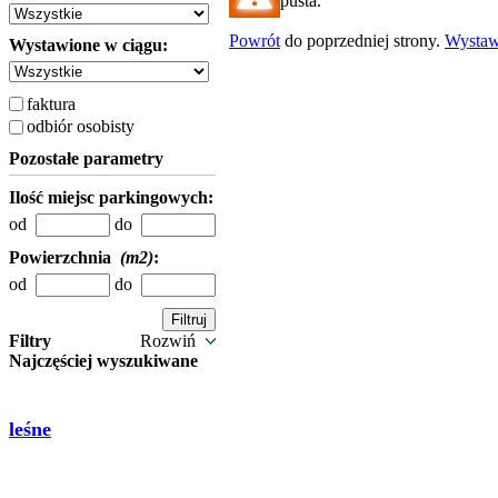
pusta.
Powrót
do poprzedniej strony.
Wysta
Wystawione w ciągu:
faktura
odbiór osobisty
Pozostałe parametry
Ilość miejsc parkingowych:
od
do
Powierzchnia
(m2)
:
od
do
Filtry
Rozwiń
Najczęściej wyszukiwane
leśne