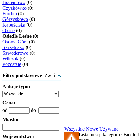
Bocianowo
(0)
Czyżkówko
(0)
Fordon
(0)
Górzyskowo
(0)
Kapuściska
(0)
Okole
(0)
Osiedle Leśne (0)
Osowa Góra
(0)
Skrzetusko
(0)
Szwederowo
(0)
Wilczak
(0)
Pozostałe
(0)
Filtry podstawowe
Zwiń
Aukcje typu:
Cena:
od
do
Miasto:
Wszystkie
Nowe
Używane
Lista aukcji kategorii Osiedle L
Województwo: