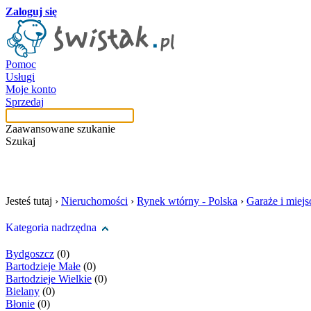
Zaloguj się
Pomoc
Usługi
Moje konto
Sprzedaj
Zaawansowane szukanie
Szukaj
szukaj w tej kategori
Jesteś tutaj ›
Nieruchomości
›
Rynek wtórny - Polska
›
Garaże i miej
Kategoria nadrzędna
Bydgoszcz
(0)
Bartodzieje Małe
(0)
Bartodzieje Wielkie
(0)
Bielany
(0)
Błonie
(0)