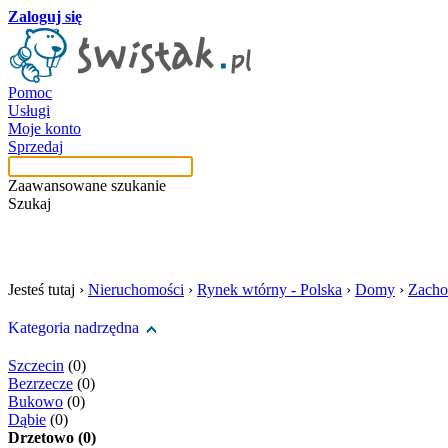
Zaloguj się
Pomoc
Usługi
Moje konto
Sprzedaj
Zaawansowane szukanie
Szukaj
szukaj w tej kategori
Jesteś tutaj ›
Nieruchomości
›
Rynek wtórny - Polska
›
Domy
›
Zacho
Kategoria nadrzędna
Szczecin
(0)
Bezrzecze
(0)
Bukowo
(0)
Dąbie
(0)
Drzetowo (0)