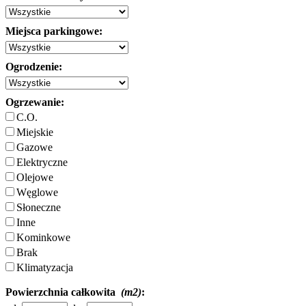
Miejsca parkingowe:
Ogrodzenie:
Ogrzewanie:
C.O.
Miejskie
Gazowe
Elektryczne
Olejowe
Węglowe
Słoneczne
Inne
Kominkowe
Brak
Klimatyzacja
Powierzchnia całkowita
(m2)
: