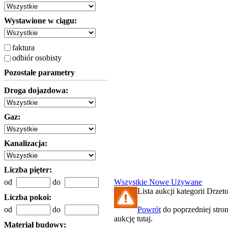
Wystawione w ciągu:
faktura
odbiór osobisty
Pozostałe parametry
Droga dojazdowa:
Gaz:
Kanalizacja:
Liczba pięter:
od
do
Wszystkie
Nowe
Używane
Lista aukcji kategorii Drzet
Liczba pokoi:
od
do
Powrót
do poprzedniej stro
aukcję tutaj.
Materiał budowy: