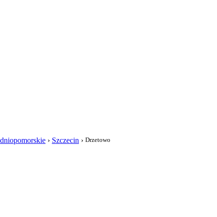
i
dniopomorskie
›
Szczecin
›
Drzetowo