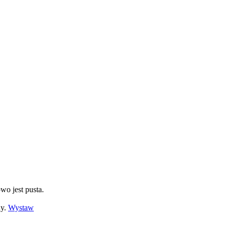
owo jest pusta.
ny.
Wystaw