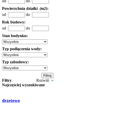
od
do
Powierzchnia działki
(m2)
:
od
do
Rok budowy:
od
do
Stan budynku:
Typ podłączenia wody:
Typ zabudowy:
Filtry
Rozwiń
Najczęściej wyszukiwane
drzetowo