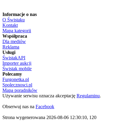
Informacje o nas
O Świstaku
Kontakt
Mapa kategorii
Współpraca
Dla mediów
Reklama
Usługi
ŚwistakAPI
Importer aukcji
Świstak mobile
Polecamy
Furgonetka.pl
Spolecznosci.pl
Mapa poradników
Używanie serwisu oznacza akceptację
Regulaminu
.
Obserwuj nas na
Facebook
Strona wygenerowana 2026-08-06 12:30:10, 120