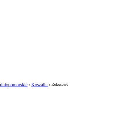
i
dniopomorskie
›
Koszalin
›
Rokosowo