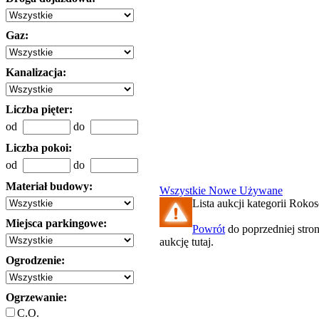
Gaz:
Kanalizacja:
Liczba pięter:
od
do
Liczba pokoi:
od
do
Materiał budowy:
Wszystkie
Nowe
Używane
Lista aukcji kategorii Rokos
Miejsca parkingowe:
Powrót
do poprzedniej stro
aukcję tutaj.
Ogrodzenie:
Ogrzewanie:
C.O.