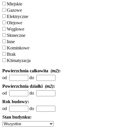
Miejskie
Gazowe
Elektryczne
Olejowe
Węglowe
Słoneczne
Inne
Kominkowe
Brak
Klimatyzacja
Powierzchnia całkowita
(m2)
:
od
do
Powierzchnia działki
(m2)
:
od
do
Rok budowy:
od
do
Stan budynku: