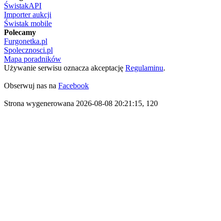
ŚwistakAPI
Importer aukcji
Świstak mobile
Polecamy
Furgonetka.pl
Spolecznosci.pl
Mapa poradników
Używanie serwisu oznacza akceptację
Regulaminu
.
Obserwuj nas na
Facebook
Strona wygenerowana 2026-08-08 20:21:15, 120