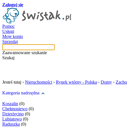
Zaloguj się
Pomoc
Usługi
Moje konto
Sprzedaj
Zaawansowane szukanie
Szukaj
szukaj w tej kategori
Jesteś tutaj ›
Nieruchomości
›
Rynek wtórny - Polska
›
Domy
›
Zacho
Kategoria nadrzędna
Koszalin
(0)
Chełmoniewo
(0)
Dzierżęcino
(0)
Lubiatowo
(0)
Raduszka
(0)