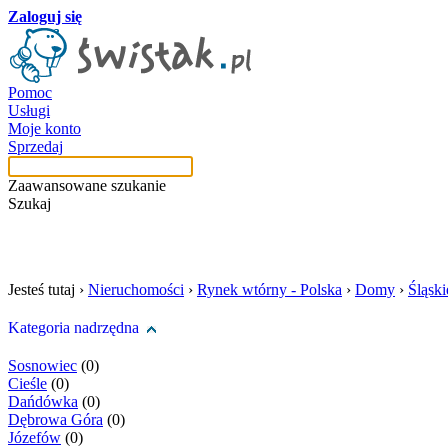
Zaloguj się
Pomoc
Usługi
Moje konto
Sprzedaj
Zaawansowane szukanie
Szukaj
szukaj w tej kategori
Jesteś tutaj ›
Nieruchomości
›
Rynek wtórny - Polska
›
Domy
›
Śląski
Kategoria nadrzędna
Sosnowiec
(0)
Cieśle
(0)
Dańdówka
(0)
Dębrowa Góra
(0)
Józefów
(0)