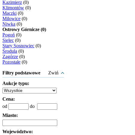
Kazimierz
(0)
Klimontów
(0)
Maczki
(0)
Milowice
(0)
Niwka
(0)
Ostrowy Górnicze (0)
Pogoń
(0)
Sielec
(0)
Stary Sosnowiec
(0)
Środula
(0)
Zagórze
(0)
Pozostałe
(0)
Filtry podstawowe
Zwiń
Aukcje typu:
Cena:
od
do
Miasto:
Województwo: