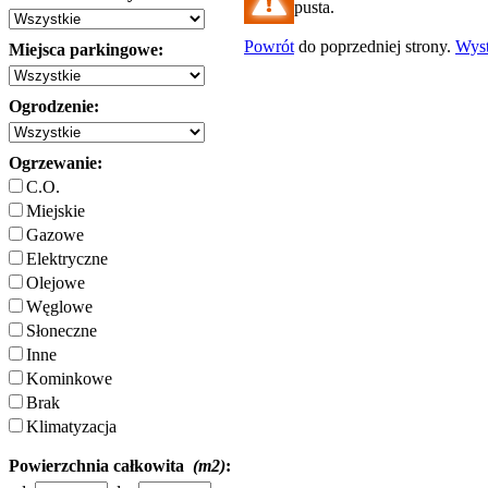
pusta.
Powrót
do poprzedniej strony.
Wys
Miejsca parkingowe:
Ogrodzenie:
Ogrzewanie:
C.O.
Miejskie
Gazowe
Elektryczne
Olejowe
Węglowe
Słoneczne
Inne
Kominkowe
Brak
Klimatyzacja
Powierzchnia całkowita
(m2)
: