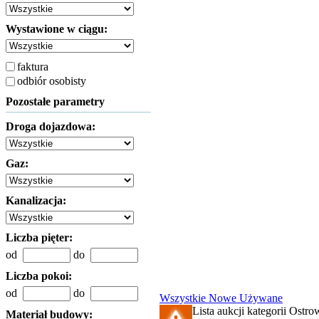
Wystawione w ciągu:
faktura
odbiór osobisty
Pozostałe parametry
Droga dojazdowa:
Gaz:
Kanalizacja:
Liczba pięter:
od
do
Liczba pokoi:
od
do
Wszystkie
Nowe
Używane
Lista aukcji kategorii Ostro
Materiał budowy: