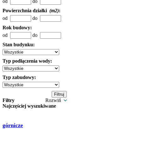
od
do
Powierzchnia działki
(m2)
:
od
do
Rok budowy:
od
do
Stan budynku:
Typ podłączenia wody:
Typ zabudowy:
Filtry
Rozwiń
Najczęściej wyszukiwane
górnicze