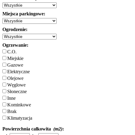
Miejsca parkingowe:
Ogrodzenie:
Ogrzewanie:
C.O.
Miejskie
Gazowe
Elektryczne
Olejowe
Węglowe
Słoneczne
Inne
Kominkowe
Brak
Klimatyzacja
Powierzchnia całkowita
(m2)
: