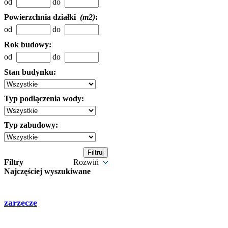
od
do
Powierzchnia działki
(m2)
:
od
do
Rok budowy:
od
do
Stan budynku:
Typ podłączenia wody:
Typ zabudowy:
Filtry
Rozwiń
Najczęściej wyszukiwane
zarzecze