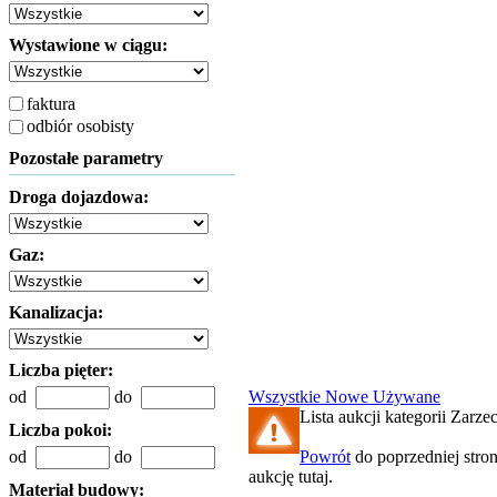
Wystawione w ciągu:
faktura
odbiór osobisty
Pozostałe parametry
Droga dojazdowa:
Gaz:
Kanalizacja:
Liczba pięter:
od
do
Wszystkie
Nowe
Używane
Lista aukcji kategorii Zarzec
Liczba pokoi:
od
do
Powrót
do poprzedniej stro
aukcję tutaj.
Materiał budowy: