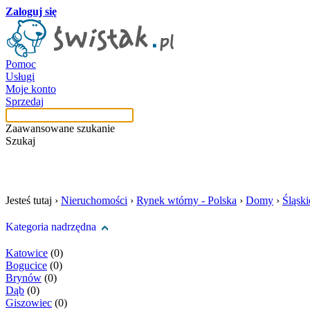
Zaloguj się
Pomoc
Usługi
Moje konto
Sprzedaj
Zaawansowane szukanie
Szukaj
szukaj w tej kategori
Jesteś tutaj ›
Nieruchomości
›
Rynek wtórny - Polska
›
Domy
›
Śląski
Kategoria nadrzędna
Katowice
(0)
Bogucice
(0)
Brynów
(0)
Dąb
(0)
Giszowiec
(0)