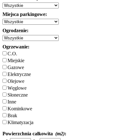
Miejsca parkingowe:
Ogrodzenie:
Ogrzewanie:
C.O.
Miejskie
Gazowe
Elektryczne
Olejowe
Węglowe
Słoneczne
Inne
Kominkowe
Brak
Klimatyzacja
Powierzchnia całkowita
(m2)
: