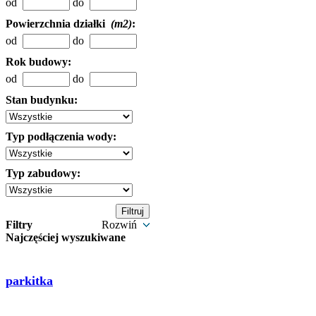
od
do
Powierzchnia działki
(m2)
:
od
do
Rok budowy:
od
do
Stan budynku:
Typ podłączenia wody:
Typ zabudowy:
Filtry
Rozwiń
Najczęściej wyszukiwane
parkitka