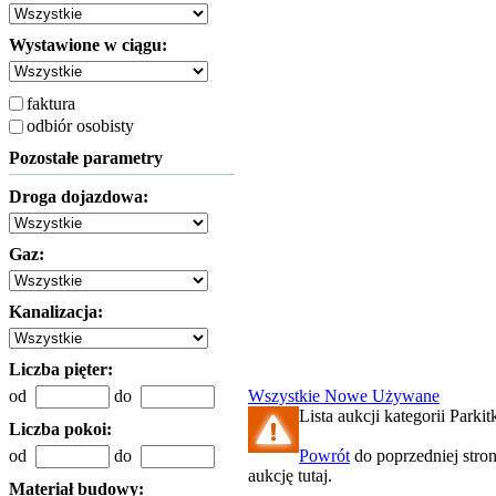
Wystawione w ciągu:
faktura
odbiór osobisty
Pozostałe parametry
Droga dojazdowa:
Gaz:
Kanalizacja:
Liczba pięter:
od
do
Wszystkie
Nowe
Używane
Lista aukcji kategorii Parkitk
Liczba pokoi:
od
do
Powrót
do poprzedniej stro
aukcję tutaj.
Materiał budowy: