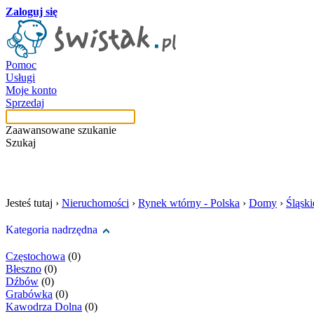
Zaloguj się
Pomoc
Usługi
Moje konto
Sprzedaj
Zaawansowane szukanie
Szukaj
szukaj w tej kategori
Jesteś tutaj ›
Nieruchomości
›
Rynek wtórny - Polska
›
Domy
›
Śląski
Kategoria nadrzędna
Częstochowa
(0)
Błeszno
(0)
Dźbów
(0)
Grabówka
(0)
Kawodrza Dolna
(0)