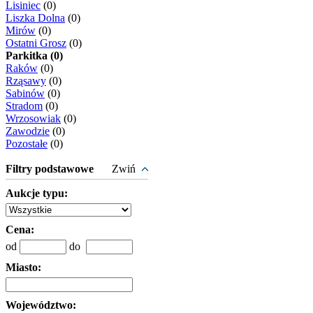
Lisiniec
(0)
Liszka Dolna
(0)
Mirów
(0)
Ostatni Grosz
(0)
Parkitka (0)
Raków
(0)
Rząsawy
(0)
Sabinów
(0)
Stradom
(0)
Wrzosowiak
(0)
Zawodzie
(0)
Pozostałe
(0)
Filtry podstawowe
Zwiń
Aukcje typu:
Cena:
od
do
Miasto:
Województwo: