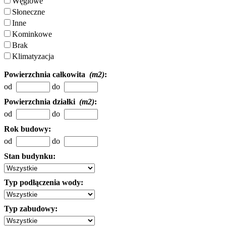
Węglowe
Słoneczne
Inne
Kominkowe
Brak
Klimatyzacja
Powierzchnia całkowita
(m2)
:
od
do
Powierzchnia działki
(m2)
:
od
do
Rok budowy:
od
do
Stan budynku:
Typ podłączenia wody:
Typ zabudowy: