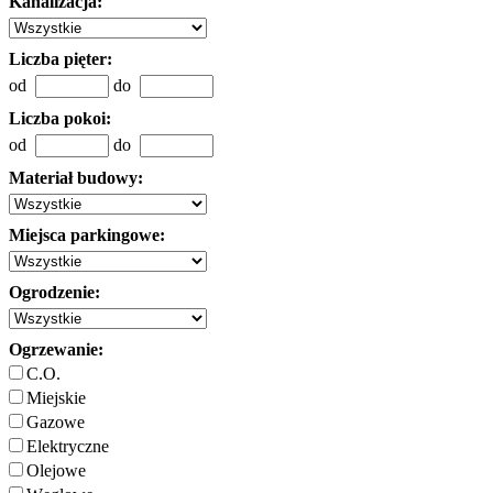
Kanalizacja:
Liczba pięter:
od
do
Liczba pokoi:
od
do
Materiał budowy:
Miejsca parkingowe:
Ogrodzenie:
Ogrzewanie:
C.O.
Miejskie
Gazowe
Elektryczne
Olejowe