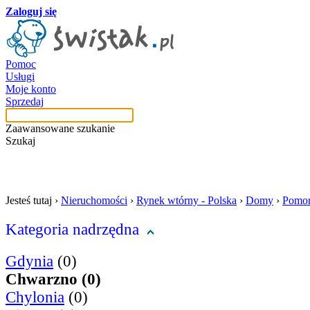
Zaloguj się
Pomoc
Usługi
Moje konto
Sprzedaj
Zaawansowane szukanie
Szukaj
szukaj w tej kategori
Jesteś tutaj ›
Nieruchomości
›
Rynek wtórny - Polska
›
Domy
›
Pomor
Kategoria nadrzędna
Gdynia
(0)
Chwarzno (0)
Chylonia
(0)