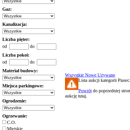
Gaz:
Kanalizacja:
Liczba pięter:
od
do
Liczba pokoi:
od
do
Materiał budowy:
Wszystkie
Nowe
Używane
Lista aukcji kategorii Piasec
Miejsca parkingowe:
Powrót
do poprzedniej stro
aukcję tutaj.
Ogrodzenie:
Ogrzewanie:
C.O.
Miejskie