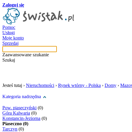
Zaloguj się
Pomoc
Usługi
Moje konto
Sprzedaj
Zaawansowane szukanie
Szukaj
szukaj w tej kategori
Jesteś tutaj ›
Nieruchomości
›
Rynek wtórny - Polska
›
Domy
›
Mazow
Kategoria nadrzędna
Pow. piaseczyński
(0)
Góra Kalwaria
(0)
Konstancin-Jeziorna
(0)
Piaseczno (0)
Tarczyn
(0)