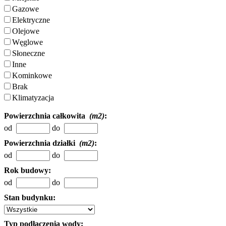
Gazowe
Elektryczne
Olejowe
Węglowe
Słoneczne
Inne
Kominkowe
Brak
Klimatyzacja
Powierzchnia całkowita
(m2)
:
od
do
Powierzchnia działki
(m2)
:
od
do
Rok budowy:
od
do
Stan budynku:
Typ podłączenia wody: