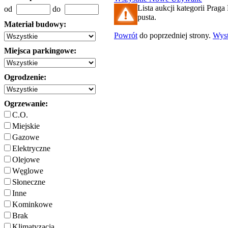
Lista aukcji kategorii Praga 
od
do
pusta.
Materiał budowy:
Powrót
do poprzedniej strony.
Wys
Miejsca parkingowe:
Ogrodzenie:
Ogrzewanie:
C.O.
Miejskie
Gazowe
Elektryczne
Olejowe
Węglowe
Słoneczne
Inne
Kominkowe
Brak
Klimatyzacja