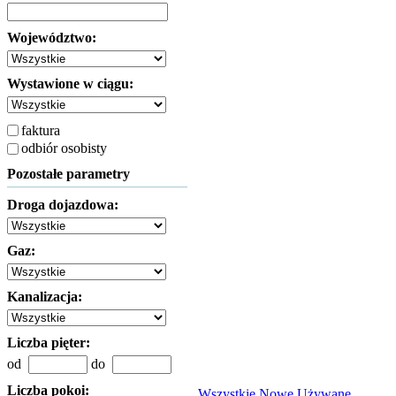
Województwo:
Wystawione w ciągu:
faktura
odbiór osobisty
Pozostałe parametry
Droga dojazdowa:
Gaz:
Kanalizacja:
Liczba pięter:
od
do
Liczba pokoi:
Wszystkie
Nowe
Używane