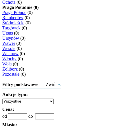
Ochota
(0)
Praga Południe (0)
Praga Północ
(0)
Rembertów
(0)
Śródmieście
(0)
Targówek
(0)
Ursus
(0)
Ursynów
(0)
Wawer
(0)
Wesoła
(0)
Wilanów
(0)
Włochy
(0)
Wola
(0)
Żoliborz
(0)
Pozostałe
(0)
Filtry podstawowe
Zwiń
Aukcje typu:
Cena:
od
do
Miasto: