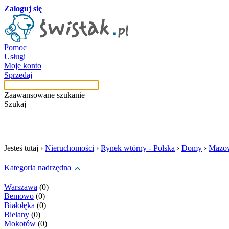
Zaloguj się
Pomoc
Usługi
Moje konto
Sprzedaj
Zaawansowane szukanie
Szukaj
szukaj w tej kategori
Jesteś tutaj ›
Nieruchomości
›
Rynek wtórny - Polska
›
Domy
›
Mazow
Kategoria nadrzędna
Warszawa
(0)
Bemowo
(0)
Białołęka
(0)
Bielany
(0)
Mokotów
(0)