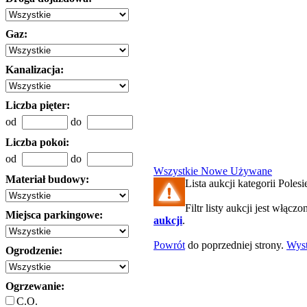
Gaz:
Kanalizacja:
Liczba pięter:
od
do
Liczba pokoi:
od
do
Wszystkie
Nowe
Używane
Materiał budowy:
Lista aukcji kategorii Polesie
Filtr listy aukcji jest włączo
Miejsca parkingowe:
aukcji
.
Powrót
do poprzedniej strony.
Wys
Ogrodzenie:
Ogrzewanie:
C.O.