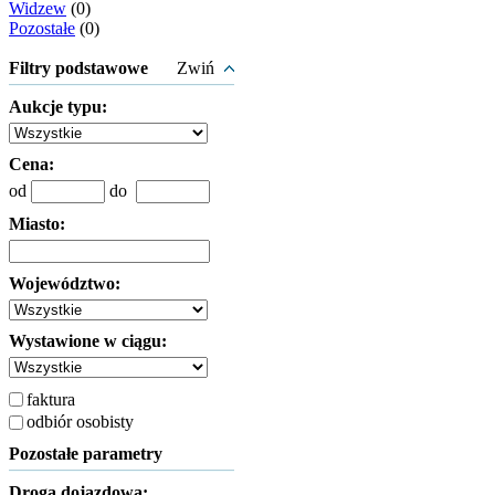
Widzew
(0)
Pozostałe
(0)
Filtry podstawowe
Zwiń
Aukcje typu:
Cena:
od
do
Miasto:
Województwo:
Wystawione w ciągu:
faktura
odbiór osobisty
Pozostałe parametry
Droga dojazdowa: