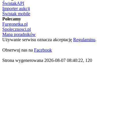
ŚwistakAPI
Importer aukcji
Świstak mobile
Polecamy
Furgonetka.pl
Spolecznosci.pl
Mapa poradników
Używanie serwisu oznacza akceptację
Regulaminu
.
Obserwuj nas na
Facebook
Strona wygenerowana 2026-08-07 08:40:22, 120