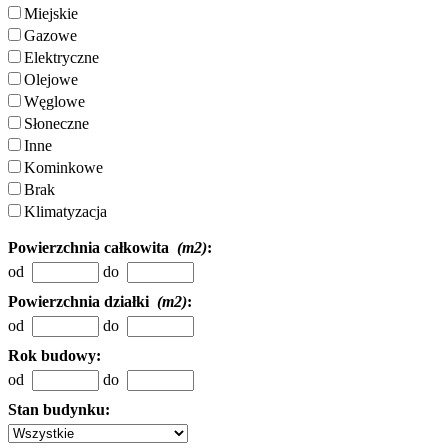
Miejskie
Gazowe
Elektryczne
Olejowe
Węglowe
Słoneczne
Inne
Kominkowe
Brak
Klimatyzacja
Powierzchnia całkowita
(m2)
:
od
do
Powierzchnia działki
(m2)
:
od
do
Rok budowy:
od
do
Stan budynku: