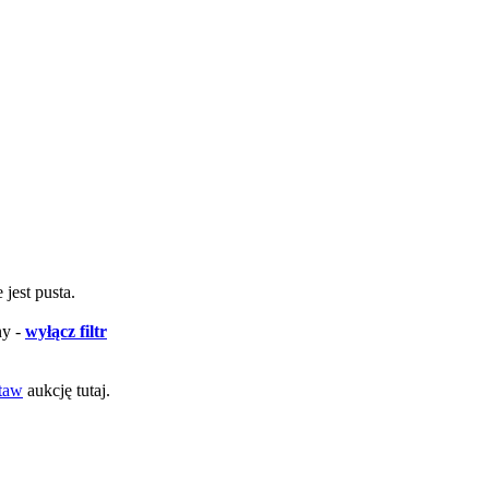
 jest pusta.
ny -
wyłącz filtr
taw
aukcję tutaj.