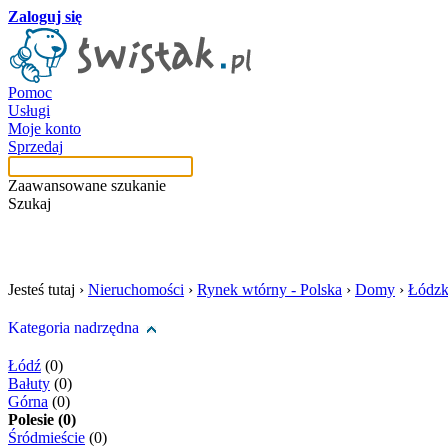
Zaloguj się
Pomoc
Usługi
Moje konto
Sprzedaj
Zaawansowane szukanie
Szukaj
szukaj w tej kategori
Jesteś tutaj ›
Nieruchomości
›
Rynek wtórny - Polska
›
Domy
›
Łódzk
Kategoria nadrzędna
Łódź
(0)
Bałuty
(0)
Górna
(0)
Polesie (0)
Śródmieście
(0)