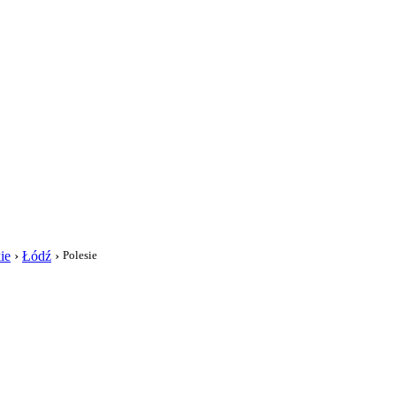
i
ie
›
Łódź
›
Polesie