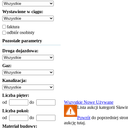
Wystawione w ciągu:
faktura
odbiór osobisty
Pozostałe parametry
Droga dojazdowa:
Gaz:
Kanalizacja:
Liczba pięter:
od
do
Wszystkie
Nowe
Używane
Lista aukcji kategorii Sławin
Liczba pokoi:
od
do
Powrót
do poprzedniej stro
aukcję tutaj.
Materiał budowy: