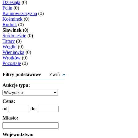
Dziesiąta
(0)
Felin
(0)
Kalinowszczyzna
(0)
Kośminek
(0)
Rudnik
(0)
Sławinek (0)
Śródmieście
(0)
Tatary
(0)
Węglin
(0)
Wieniawka
(0)
Wrotków
(0)
Pozostałe
(0)
Filtry podstawowe
Zwiń
Aukcje typu:
Cena:
od
do
Miasto:
Województwo: