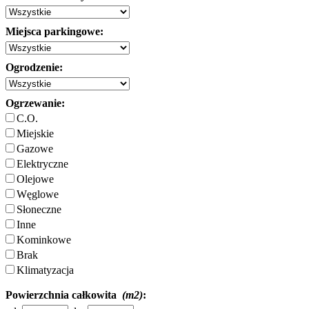
Miejsca parkingowe:
Ogrodzenie:
Ogrzewanie:
C.O.
Miejskie
Gazowe
Elektryczne
Olejowe
Węglowe
Słoneczne
Inne
Kominkowe
Brak
Klimatyzacja
Powierzchnia całkowita
(m2)
: