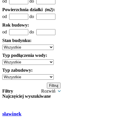
od
do
Powierzchnia działki
(m2)
:
od
do
Rok budowy:
od
do
Stan budynku:
Typ podłączenia wody:
Typ zabudowy:
Filtry
Rozwiń
Najczęściej wyszukiwane
sławinek