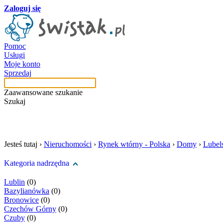
Zaloguj się
Pomoc
Usługi
Moje konto
Sprzedaj
Zaawansowane szukanie
Szukaj
szukaj w tej kategori
Jesteś tutaj ›
Nieruchomości
›
Rynek wtórny - Polska
›
Domy
›
Lubel
Kategoria nadrzędna
Lublin
(0)
Bazylianówka
(0)
Bronowice
(0)
Czechów Górny
(0)
Czuby
(0)