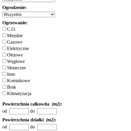
Ogrodzenie:
Ogrzewanie:
C.O.
Miejskie
Gazowe
Elektryczne
Olejowe
Węglowe
Słoneczne
Inne
Kominkowe
Brak
Klimatyzacja
Powierzchnia całkowita
(m2)
:
od
do
Powierzchnia działki
(m2)
:
od
do