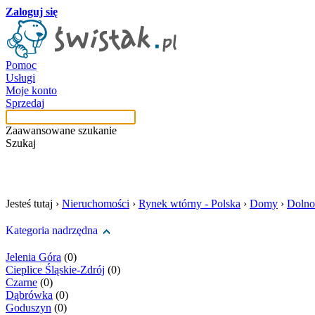
Zaloguj się
Pomoc
Usługi
Moje konto
Sprzedaj
Zaawansowane szukanie
Szukaj
szukaj w tej kategori
Jesteś tutaj ›
Nieruchomości
›
Rynek wtórny - Polska
›
Domy
›
Dolno
Kategoria nadrzędna
Jelenia Góra
(0)
Cieplice Śląskie-Zdrój
(0)
Czarne
(0)
Dąbrówka
(0)
Goduszyn
(0)