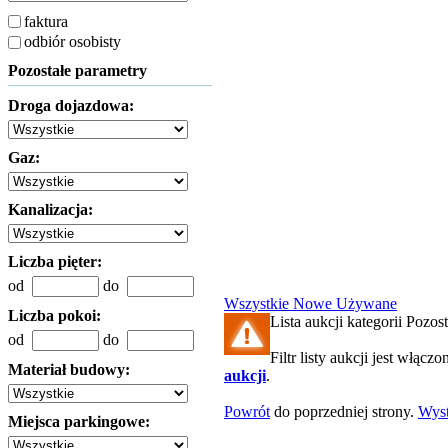
faktura
odbiór osobisty
Pozostałe parametry
Droga dojazdowa:
Gaz:
Kanalizacja:
Liczba pięter:
od
do
Wszystkie
Nowe
Używane
Liczba pokoi:
Lista aukcji kategorii Pozost
od
do
Filtr listy aukcji jest włączo
Materiał budowy:
aukcji
.
Powrót
do poprzedniej strony.
Wys
Miejsca parkingowe: