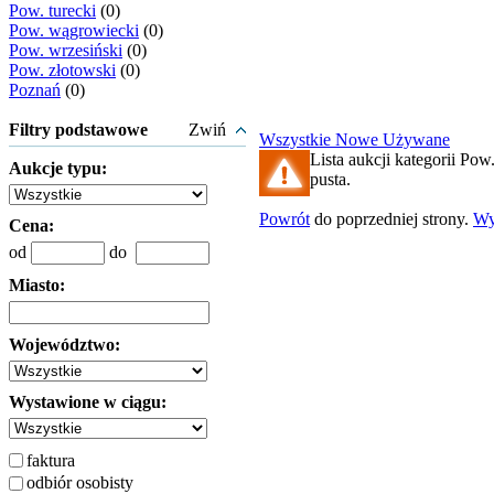
Pow. turecki
(0)
Pow. wągrowiecki
(0)
Pow. wrzesiński
(0)
Pow. złotowski
(0)
Poznań
(0)
Filtry podstawowe
Zwiń
Wszystkie
Nowe
Używane
Lista aukcji kategorii Pow
Aukcje typu:
pusta.
Powrót
do poprzedniej strony.
Wy
Cena:
od
do
Miasto:
Województwo:
Wystawione w ciągu:
faktura
odbiór osobisty