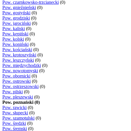
Pow. czarnkowsko-trzcianecki
(0)
Pow. gnieźnieński
(0)
Pow. gostyński
(0)
Pow. grodziski
(0)
Pow. jarociński
(0)
Pow. kaliski
(0)
Pow. kępiński
(0)
Pow. kolski
(0)
Pow. koniński
(0)
Pow. kościański
(0)
Pow. krotoszyński
(0)
Pow. leszczyński
(0)
Pow. międzychodzki
(0)
Pow. nowotomyski
(0)
Pow. obornicki
(0)
Pow. ostrowski
(0)
Pow. ostrzeszowski
(0)
Pow. pilski
(0)
Pow. pleszewski
(0)
Pow. poznański (0)
Pow. rawicki
(0)
Pow. słupecki
(0)
Pow. szamotulski
(0)
Pow. średzki
(0)
Pow. śremski
(0)