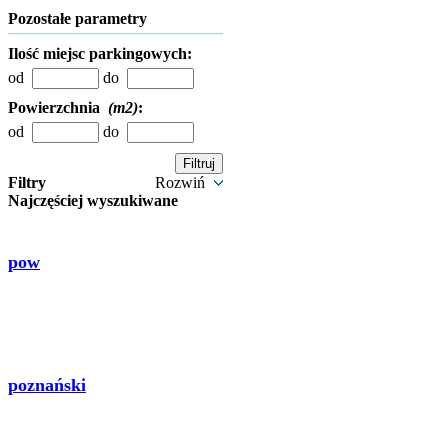
Pozostałe parametry
Ilość miejsc parkingowych:
od
do
Powierzchnia
(m2)
:
od
do
Filtry
Rozwiń
Najczęściej wyszukiwane
pow
poznański