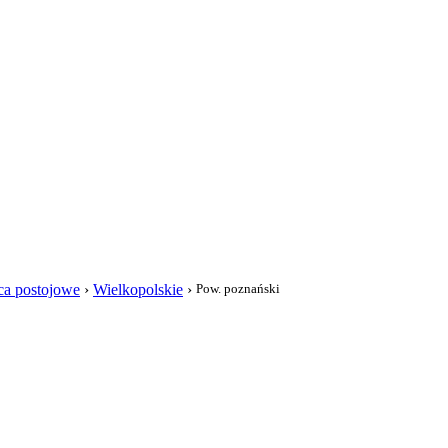
i
sca postojowe
›
Wielkopolskie
›
Pow. poznański