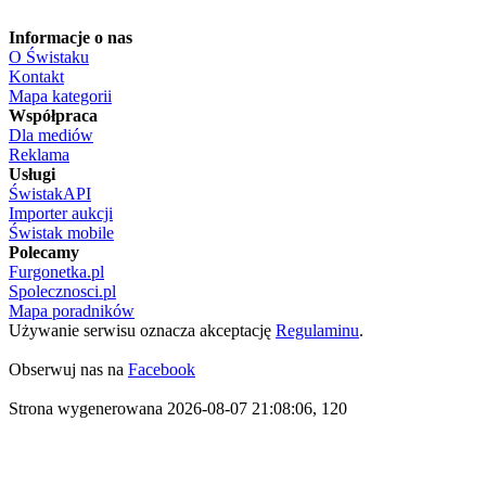
Informacje o nas
O Świstaku
Kontakt
Mapa kategorii
Współpraca
Dla mediów
Reklama
Usługi
ŚwistakAPI
Importer aukcji
Świstak mobile
Polecamy
Furgonetka.pl
Spolecznosci.pl
Mapa poradników
Używanie serwisu oznacza akceptację
Regulaminu
.
Obserwuj nas na
Facebook
Strona wygenerowana 2026-08-07 21:08:06, 120