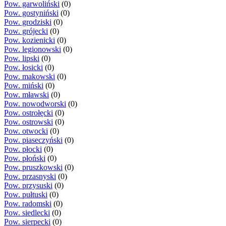
Pow. garwoliński
(0)
Pow. gostyniński
(0)
Pow. grodziski
(0)
Pow. grójecki
(0)
Pow. kozienicki
(0)
Pow. legionowski
(0)
Pow. lipski
(0)
Pow. łosicki
(0)
Pow. makowski
(0)
Pow. miński
(0)
Pow. mławski
(0)
Pow. nowodworski
(0)
Pow. ostrołęcki
(0)
Pow. ostrowski
(0)
Pow. otwocki
(0)
Pow. piaseczyński
(0)
Pow. płocki
(0)
Pow. płoński
(0)
Pow. pruszkowski
(0)
Pow. przasnyski
(0)
Pow. przysuski
(0)
Pow. pułtuski
(0)
Pow. radomski
(0)
Pow. siedlecki
(0)
Pow. sierpecki
(0)