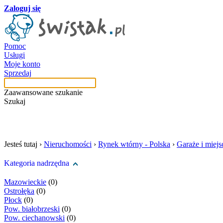
Zaloguj się
Pomoc
Usługi
Moje konto
Sprzedaj
Zaawansowane szukanie
Szukaj
szukaj w tej kategori
Jesteś tutaj ›
Nieruchomości
›
Rynek wtórny - Polska
›
Garaże i miej
Kategoria nadrzędna
Mazowieckie
(0)
Ostrołęka
(0)
Płock
(0)
Pow. białobrzeski
(0)
Pow. ciechanowski
(0)