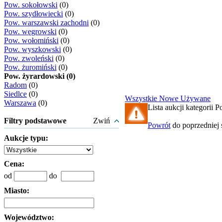
Pow. sokołowski
(0)
Pow. szydłowiecki
(0)
Pow. warszawski zachodni
(0)
Pow. węgrowski
(0)
Pow. wołomiński
(0)
Pow. wyszkowski
(0)
Pow. zwoleński
(0)
Pow. żuromiński
(0)
Pow. żyrardowski (0)
Radom
(0)
Siedlce
(0)
Wszystkie
Nowe
Używane
Warszawa
(0)
Lista aukcji kategorii P
Filtry podstawowe
Zwiń
Powrót
do poprzedniej 
Aukcje typu:
Cena:
od
do
Miasto:
Województwo: