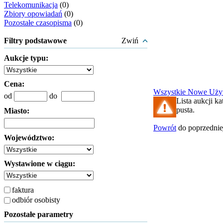
Telekomunikacja
(0)
Zbiory opowiadań
(0)
Pozostałe czasopisma
(0)
Filtry podstawowe
Zwiń
Aukcje typu:
Cena:
Wszystkie
Nowe
Uży
od
do
Lista aukcji kat
pusta.
Miasto:
Powrót
do poprzednie
Województwo:
Wystawione w ciągu:
faktura
odbiór osobisty
Pozostałe parametry