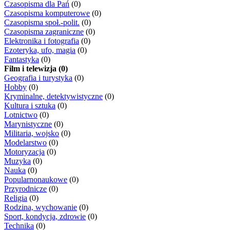
Czasopisma dla Pań
(0)
Czasopisma komputerowe
(0)
Czasopisma społ.-polit.
(0)
Czasopisma zagraniczne
(0)
Elektronika i fotografia
(0)
Ezoteryka, ufo, magia
(0)
Fantastyka
(0)
Film i telewizja (0)
Geografia i turystyka
(0)
Hobby
(0)
Kryminalne, detektywistyczne
(0)
Kultura i sztuka
(0)
Lotnictwo
(0)
Marynistyczne
(0)
Militaria, wojsko
(0)
Modelarstwo
(0)
Motoryzacja
(0)
Muzyka
(0)
Nauka
(0)
Popularnonaukowe
(0)
Przyrodnicze
(0)
Religia
(0)
Rodzina, wychowanie
(0)
Sport, kondycja, zdrowie
(0)
Technika
(0)