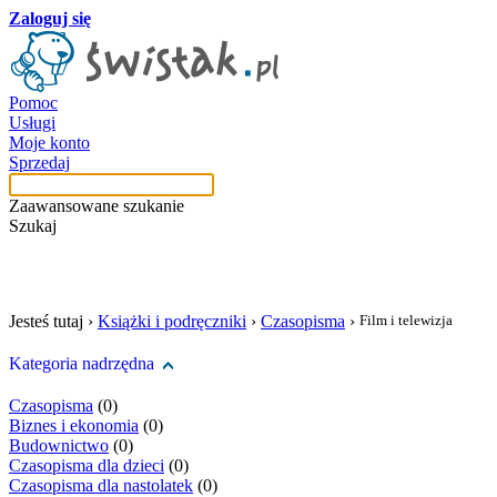
Zaloguj się
Pomoc
Usługi
Moje konto
Sprzedaj
Zaawansowane szukanie
Szukaj
szukaj w tej kategori
Jesteś tutaj ›
Książki i podręczniki
›
Czasopisma
›
Film i telewizja
Kategoria nadrzędna
Czasopisma
(0)
Biznes i ekonomia
(0)
Budownictwo
(0)
Czasopisma dla dzieci
(0)
Czasopisma dla nastolatek
(0)