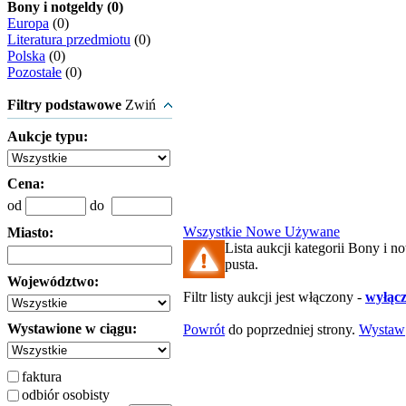
Bony i notgeldy (0)
Europa
(0)
Literatura przedmiotu
(0)
Polska
(0)
Pozostałe
(0)
Filtry podstawowe
Zwiń
Aukcje typu:
Cena:
od
do
Wszystkie
Nowe
Używane
Miasto:
Lista aukcji kategorii Bony i no
pusta.
Województwo:
Filtr listy aukcji jest włączony -
wyłącz 
Wystawione w ciągu:
Powrót
do poprzedniej strony.
Wystaw
faktura
odbiór osobisty