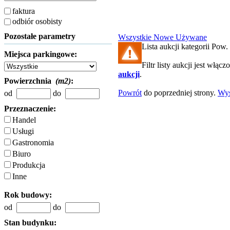
faktura
odbiór osobisty
Pozostałe parametry
Wszystkie
Nowe
Używane
Lista aukcji kategorii Pow. 
Miejsca parkingowe:
Filtr listy aukcji jest włącz
aukcji
.
Powierzchnia
(m2)
:
Powrót
do poprzedniej strony.
Wy
od
do
Przeznaczenie:
Handel
Usługi
Gastronomia
Biuro
Produkcja
Inne
Rok budowy:
od
do
Stan budynku: