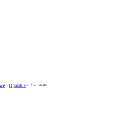
i
owe
›
Opolskie
›
Pow. oleski