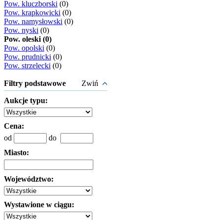
Pow. kluczborski
(0)
Pow. krapkowicki
(0)
Pow. namysłowski
(0)
Pow. nyski
(0)
Pow. oleski (0)
Pow. opolski
(0)
Pow. prudnicki
(0)
Pow. strzelecki
(0)
Filtry podstawowe
Zwiń
Aukcje typu:
Cena:
od
do
Miasto:
Województwo:
Wystawione w ciągu: