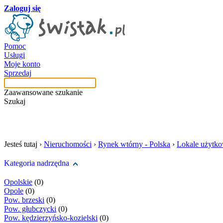
Zaloguj się
Pomoc
Usługi
Moje konto
Sprzedaj
Zaawansowane szukanie
Szukaj
szukaj w tej kategori
Jesteś tutaj ›
Nieruchomości
›
Rynek wtórny - Polska
›
Lokale użytk
Kategoria nadrzędna
Opolskie
(0)
Opole
(0)
Pow. brzeski
(0)
Pow. głubczycki
(0)
Pow. kędzierzyńsko-kozielski
(0)