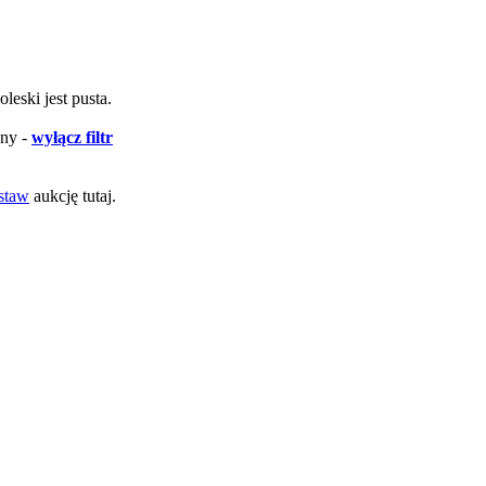
oleski jest pusta.
ony -
wyłącz filtr
staw
aukcję tutaj.