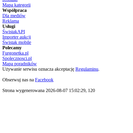
Mapa kategorii
Współpraca
Dla mediów
Reklama
Usługi
ŚwistakAPI
Importer aukcji
Świstak mobile
Polecamy
Furgonetka.pl
Spolecznosci.pl
Mapa poradników
Używanie serwisu oznacza akceptację
Regulaminu
.
Obserwuj nas na
Facebook
Strona wygenerowana 2026-08-07 15:02:29, 120