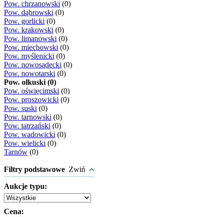
Pow. chrzanowski
(0)
Pow. dąbrowski
(0)
Pow. gorlicki
(0)
Pow. krakowski
(0)
Pow. limanowski
(0)
Pow. miechowski
(0)
Pow. myślenicki
(0)
Pow. nowosądecki
(0)
Pow. nowotarski
(0)
Pow. olkuski (0)
Pow. oświęcimski
(0)
Pow. proszowicki
(0)
Pow. suski
(0)
Pow. tarnowski
(0)
Pow. tatrzański
(0)
Pow. wadowicki
(0)
Pow. wielicki
(0)
Tarnów
(0)
Filtry podstawowe
Zwiń
Aukcje typu:
Cena: