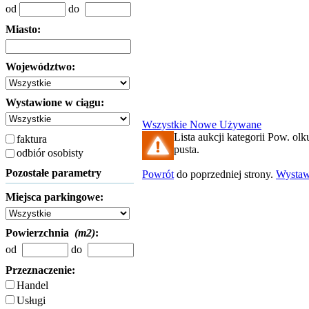
od
do
Miasto:
Województwo:
Wystawione w ciągu:
Wszystkie
Nowe
Używane
Lista aukcji kategorii Pow. olku
faktura
pusta.
odbiór osobisty
Pozostałe parametry
Powrót
do poprzedniej strony.
Wysta
Miejsca parkingowe:
Powierzchnia
(m2)
:
od
do
Przeznaczenie:
Handel
Usługi