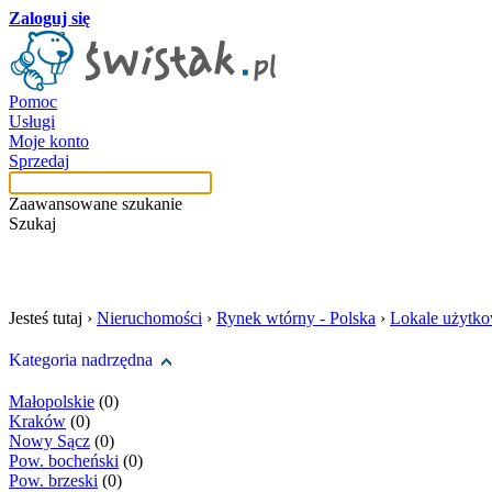
Zaloguj się
Pomoc
Usługi
Moje konto
Sprzedaj
Zaawansowane szukanie
Szukaj
szukaj w tej kategori
Jesteś tutaj ›
Nieruchomości
›
Rynek wtórny - Polska
›
Lokale użytk
Kategoria nadrzędna
Małopolskie
(0)
Kraków
(0)
Nowy Sącz
(0)
Pow. bocheński
(0)
Pow. brzeski
(0)