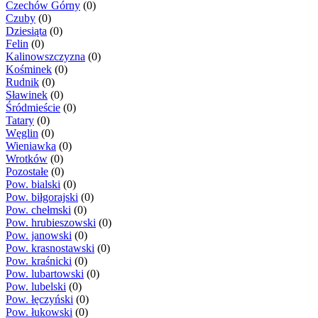
Czechów Górny
(0)
Czuby
(0)
Dziesiąta
(0)
Felin
(0)
Kalinowszczyzna
(0)
Kośminek
(0)
Rudnik
(0)
Sławinek
(0)
Śródmieście
(0)
Tatary
(0)
Węglin
(0)
Wieniawka
(0)
Wrotków
(0)
Pozostałe
(0)
Pow. bialski
(0)
Pow. biłgorajski
(0)
Pow. chełmski
(0)
Pow. hrubieszowski
(0)
Pow. janowski
(0)
Pow. krasnostawski
(0)
Pow. kraśnicki
(0)
Pow. lubartowski
(0)
Pow. lubelski
(0)
Pow. łęczyński
(0)
Pow. łukowski
(0)