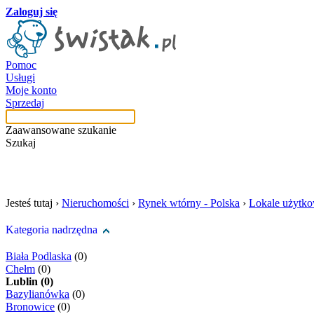
Zaloguj się
Pomoc
Usługi
Moje konto
Sprzedaj
Zaawansowane szukanie
Szukaj
szukaj w tej kategori
Jesteś tutaj ›
Nieruchomości
›
Rynek wtórny - Polska
›
Lokale użytk
Kategoria nadrzędna
Biała Podlaska
(0)
Chełm
(0)
Lublin (0)
Bazylianówka
(0)
Bronowice
(0)