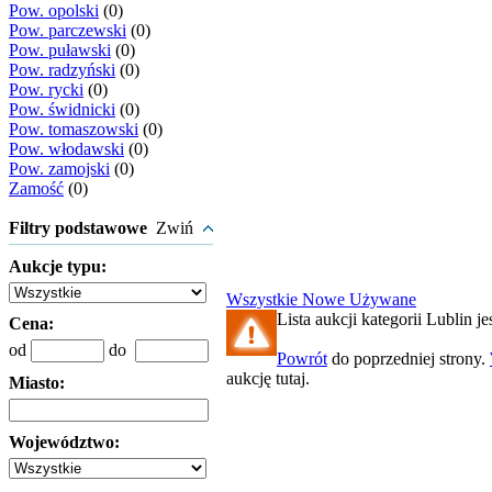
Pow. opolski
(0)
Pow. parczewski
(0)
Pow. puławski
(0)
Pow. radzyński
(0)
Pow. rycki
(0)
Pow. świdnicki
(0)
Pow. tomaszowski
(0)
Pow. włodawski
(0)
Pow. zamojski
(0)
Zamość
(0)
Filtry podstawowe
Zwiń
Aukcje typu:
Wszystkie
Nowe
Używane
Lista aukcji kategorii Lublin je
Cena:
od
do
Powrót
do poprzedniej strony.
aukcję tutaj.
Miasto:
Województwo: