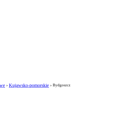
i
owe
›
Kujawsko-pomorskie
›
Bydgoszcz