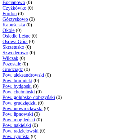
Bocianowo
(0)
Czyżkówko
(0)
Fordon
(0)
Górzyskowo
(0)
Kapuściska
(0)
Okole
(0)
Osiedle Leśne
(0)
Osowa Góra
(0)
Skrzetusko
(0)
Szwederowo
(0)
Wilczak
(0)
Pozostałe
(0)
Grudziądz
(0)
Pow. aleksandrowski
(0)
Pow. brodnicki
(0)
Pow. bydgoski
(0)
Pow. chełmiński
(0)
Pow. golubsko-dobrzyński
(0)
Pow. grudziądzki
(0)
Pow. inowrocławski
(0)
Pow. lipnowski
(0)
Pow. mogileński
(0)
Pow. nakielski
(0)
Pow. radziejowski
(0)
Pow. rypiński
(0)