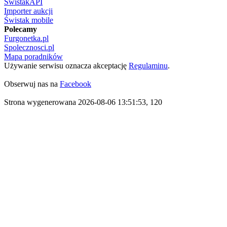
ŚwistakAPI
Importer aukcji
Świstak mobile
Polecamy
Furgonetka.pl
Spolecznosci.pl
Mapa poradników
Używanie serwisu oznacza akceptację
Regulaminu
.
Obserwuj nas na
Facebook
Strona wygenerowana 2026-08-06 13:51:53, 120