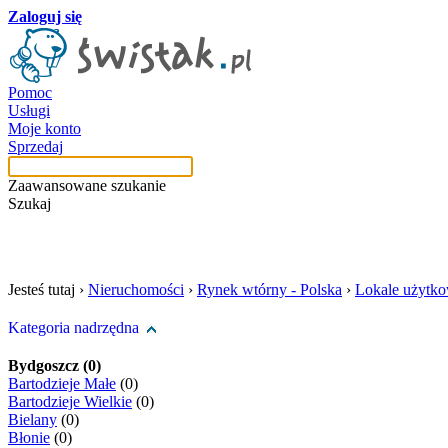
Zaloguj się
Pomoc
Usługi
Moje konto
Sprzedaj
Zaawansowane szukanie
Szukaj
szukaj w tej kategori
Jesteś tutaj ›
Nieruchomości
›
Rynek wtórny - Polska
›
Lokale użytk
Kategoria nadrzędna
Bydgoszcz (0)
Bartodzieje Małe
(0)
Bartodzieje Wielkie
(0)
Bielany
(0)
Błonie
(0)