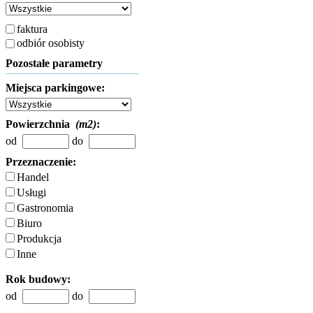
faktura
odbiór osobisty
Pozostałe parametry
Miejsca parkingowe:
Powierzchnia
(m2)
:
od
do
Przeznaczenie:
Handel
Usługi
Gastronomia
Biuro
Produkcja
Inne
Rok budowy:
od
do