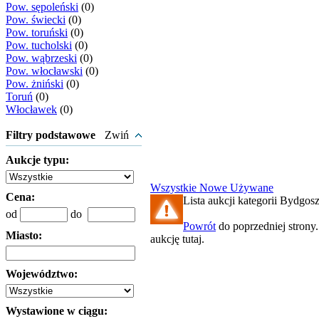
Pow. sępoleński
(0)
Pow. świecki
(0)
Pow. toruński
(0)
Pow. tucholski
(0)
Pow. wąbrzeski
(0)
Pow. włocławski
(0)
Pow. żniński
(0)
Toruń
(0)
Włocławek
(0)
Filtry podstawowe
Zwiń
Aukcje typu:
Wszystkie
Nowe
Używane
Cena:
Lista aukcji kategorii Bydgosz
od
do
Powrót
do poprzedniej strony
Miasto:
aukcję tutaj.
Województwo:
Wystawione w ciągu: