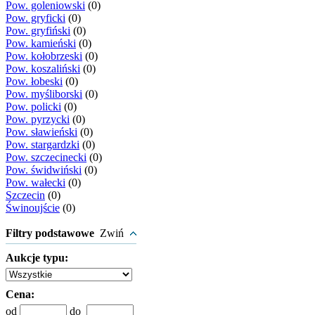
Pow. goleniowski
(0)
Pow. gryficki
(0)
Pow. gryfiński
(0)
Pow. kamieński
(0)
Pow. kołobrzeski
(0)
Pow. koszaliński
(0)
Pow. łobeski
(0)
Pow. myśliborski
(0)
Pow. policki
(0)
Pow. pyrzycki
(0)
Pow. sławieński
(0)
Pow. stargardzki
(0)
Pow. szczecinecki
(0)
Pow. świdwiński
(0)
Pow. wałecki
(0)
Szczecin
(0)
Świnoujście
(0)
Filtry podstawowe
Zwiń
Aukcje typu:
Cena:
od
do