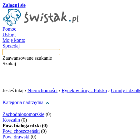
Zaloguj się
Pomoc
Usługi
Moje konto
Sprzedaj
Zaawansowane szukanie
Szukaj
szukaj w tej kategori
Jesteś tutaj ›
Nieruchomości
›
Rynek wtórny - Polska
›
Grunty i działk
Kategoria nadrzędna
Zachodniopomorskie
(0)
Koszalin
(0)
Pow. białogardzki (0)
Pow. choszczeński
(0)
Pow. drawski
(0)