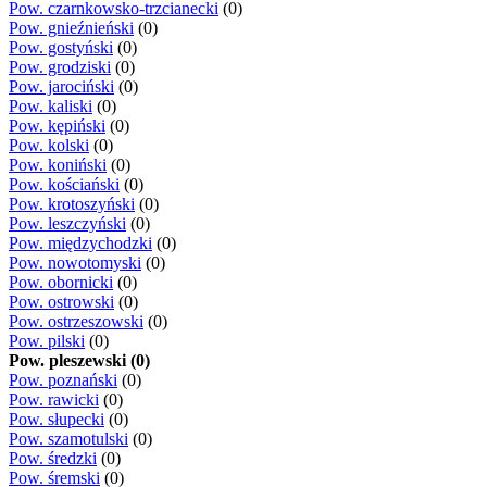
Pow. czarnkowsko-trzcianecki
(0)
Pow. gnieźnieński
(0)
Pow. gostyński
(0)
Pow. grodziski
(0)
Pow. jarociński
(0)
Pow. kaliski
(0)
Pow. kępiński
(0)
Pow. kolski
(0)
Pow. koniński
(0)
Pow. kościański
(0)
Pow. krotoszyński
(0)
Pow. leszczyński
(0)
Pow. międzychodzki
(0)
Pow. nowotomyski
(0)
Pow. obornicki
(0)
Pow. ostrowski
(0)
Pow. ostrzeszowski
(0)
Pow. pilski
(0)
Pow. pleszewski (0)
Pow. poznański
(0)
Pow. rawicki
(0)
Pow. słupecki
(0)
Pow. szamotulski
(0)
Pow. średzki
(0)
Pow. śremski
(0)