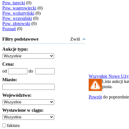
Pow. turecki
(0)
Pow. wągrowiecki
(0)
Pow. wolsztyński
(0)
Pow. wrzesiński
(0)
Pow. złotowski
(0)
Poznań
(0)
Filtry podstawowe
Zwiń
Aukcje typu:
Cena:
od
do
Wszystkie
Nowe
Uży
Miasto:
Lista aukcji ka
pusta.
Województwo:
Powrót
do poprzednie
Wystawione w ciągu:
faktura