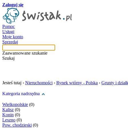
Zaloguj się
Pomoc
Usługi
Moje konto
Sprzedaj
Zaawansowane szukanie
Szukaj
szukaj w tej kategori
Jesteś tutaj ›
Nieruchomości
›
Rynek wtórny - Polska
›
Grunty i działk
Kategoria nadrzędna
Wielkopolskie
(0)
Kalisz
(0)
Konin
(0)
Leszno
(0)
Pow. chodzieski
(0)