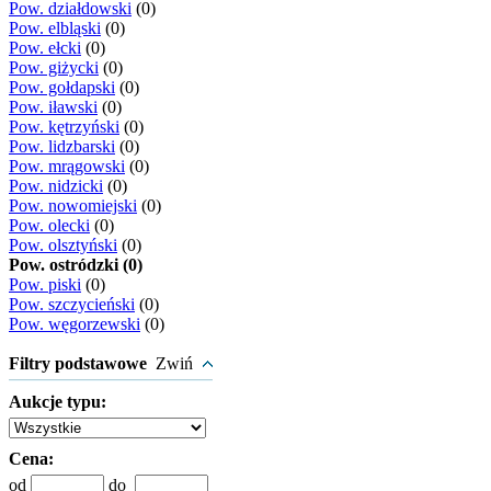
Pow. działdowski
(0)
Pow. elbląski
(0)
Pow. ełcki
(0)
Pow. giżycki
(0)
Pow. gołdapski
(0)
Pow. iławski
(0)
Pow. kętrzyński
(0)
Pow. lidzbarski
(0)
Pow. mrągowski
(0)
Pow. nidzicki
(0)
Pow. nowomiejski
(0)
Pow. olecki
(0)
Pow. olsztyński
(0)
Pow. ostródzki (0)
Pow. piski
(0)
Pow. szczycieński
(0)
Pow. węgorzewski
(0)
Filtry podstawowe
Zwiń
Aukcje typu:
Cena:
od
do