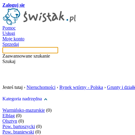
Zaloguj się
Pomoc
Usługi
Moje konto
Sprzedaj
Zaawansowane szukanie
Szukaj
szukaj w tej kategori
Jesteś tutaj ›
Nieruchomości
›
Rynek wtórny - Polska
›
Grunty i działk
Kategoria nadrzędna
Warmińsko-mazurskie
(0)
Elbląg
(0)
Olsztyn
(0)
Pow. bartoszycki
(0)
Pow. braniewski
(0)