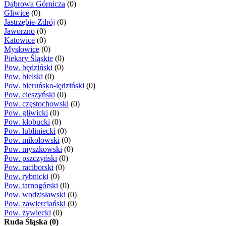
Dąbrowa Górnicza
(0)
Gliwice
(0)
Jastrzębie-Zdrój
(0)
Jaworzno
(0)
Katowice
(0)
Mysłowice
(0)
Piekary Śląskie
(0)
Pow. będziński
(0)
Pow. bielski
(0)
Pow. bieruńsko-lędziński
(0)
Pow. cieszyński
(0)
Pow. częstochowski
(0)
Pow. gliwicki
(0)
Pow. kłobucki
(0)
Pow. lubliniecki
(0)
Pow. mikołowski
(0)
Pow. myszkowski
(0)
Pow. pszczyński
(0)
Pow. raciborski
(0)
Pow. rybnicki
(0)
Pow. tarnogórski
(0)
Pow. wodzisławski
(0)
Pow. zawierciański
(0)
Pow. żywiecki
(0)
Ruda Śląska (0)