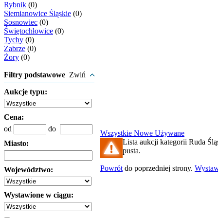
Rybnik
(0)
Siemianowice Śląskie
(0)
Sosnowiec
(0)
Świętochłowice
(0)
Tychy
(0)
Zabrze
(0)
Żory
(0)
Filtry podstawowe
Zwiń
Aukcje typu:
Cena:
od
do
Wszystkie
Nowe
Używane
Lista aukcji kategorii Ruda Ślą
Miasto:
pusta.
Powrót
do poprzedniej strony.
Wysta
Województwo:
Wystawione w ciągu: