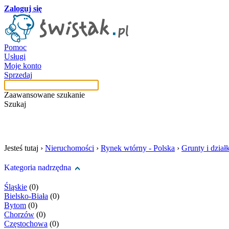
Zaloguj się
Pomoc
Usługi
Moje konto
Sprzedaj
Zaawansowane szukanie
Szukaj
szukaj w tej kategori
Jesteś tutaj ›
Nieruchomości
›
Rynek wtórny - Polska
›
Grunty i działk
Kategoria nadrzędna
Śląskie
(0)
Bielsko-Biała
(0)
Bytom
(0)
Chorzów
(0)
Częstochowa
(0)