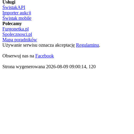
Usługi
ŚwistakAPI
Importer aukcji
Świstak mobile
Polecamy
Furgonetka.pl
Spolecznosci.pl
Mapa poradników
Używanie serwisu oznacza akceptację
Regulaminu
.
Obserwuj nas na
Facebook
Strona wygenerowana 2026-08-09 09:00:14, 120