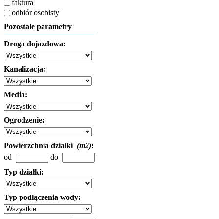
faktura
odbiór osobisty
Pozostałe parametry
Droga dojazdowa:
Kanalizacja:
Media:
Ogrodzenie:
Powierzchnia działki
(m2)
:
od
do
Typ działki:
Typ podłączenia wody: