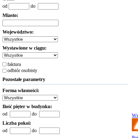
od
do
Miasto:
Województwo:
Wystawione w ciągu:
faktura
odbiór osobisty
Pozostałe parametry
Forma własności:
Ilość pięter w budynku:
od
do
Ws
Liczba pokoi:
od
do
Po