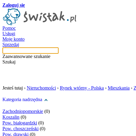
Zaloguj się
Pomoc
Usługi
Moje konto
Sprzedaj
Zaawansowane szukanie
Szukaj
szukaj w tej kategori
Jesteś tutaj ›
Nieruchomości
›
Rynek wtórny - Polska
›
Mieszkania
›
Z
Kategoria nadrzędna
Zachodniopomorskie
(0)
Koszalin
(0)
Pow. białogardzki
(0)
Pow. choszczeński
(0)
Pow. drawski
(0)