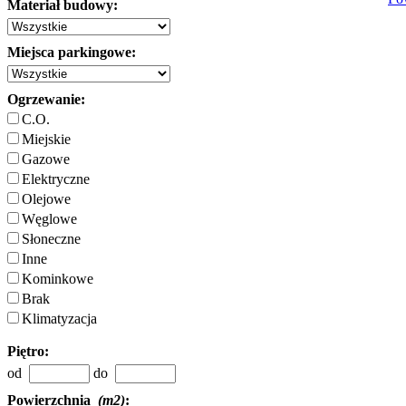
Materiał budowy:
Miejsca parkingowe:
Ogrzewanie:
C.O.
Miejskie
Gazowe
Elektryczne
Olejowe
Węglowe
Słoneczne
Inne
Kominkowe
Brak
Klimatyzacja
Piętro:
od
do
Powierzchnia
(m2)
: