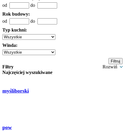
od
do
Rok budowy:
od
do
Typ kuchni:
Winda:
Filtry
Rozwiń
Najczęściej wyszukiwane
myśliborski
pow