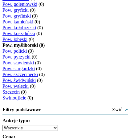
Pow. goleniowski
(0)
Pow. gryficki
(0)
Pow. gryfiński
(0)
Pow. kamieński
(0)
Pow. kołobrzeski
(0)
Pow. koszaliński
(0)
Pow. łobeski
(0)
Pow. myśliborski (0)
Pow. policki
(0)
Pow. pyrzycki
(0)
Pow. sławieński
(0)
Pow. stargardzki
(0)
Pow. szczecinecki
(0)
Pow. świdwiński
(0)
Pow. wałecki
(0)
Szczecin
(0)
Świnoujście
(0)
Filtry podstawowe
Zwiń
Aukcje typu:
Cena: