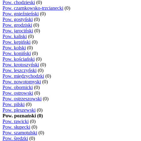
Pow. chodzieski
(0)
Pow. czarnkowsko-trzcianecki
(0)
Pow. gnieźnieński
(0)
Pow. gostyński
(0)
Pow. grodziski
(0)
Pow. jarociński
(0)
Pow. kaliski
(0)
Pow. kępiński
(0)
Pow. kolski
(0)
Pow. koniński
(0)
Pow. kościański
(0)
Pow. krotoszyński
(0)
Pow. leszczyński
(0)
Pow. międzychodzki
(0)
Pow. nowotomyski
(0)
Pow. obornicki
(0)
Pow. ostrowski
(0)
Pow. ostrzeszowski
(0)
Pow. pilski
(0)
Pow. pleszewski
(0)
Pow. poznański (0)
Pow. rawicki
(0)
Pow. słupecki
(0)
Pow. szamotulski
(0)
Pow. średzki
(0)