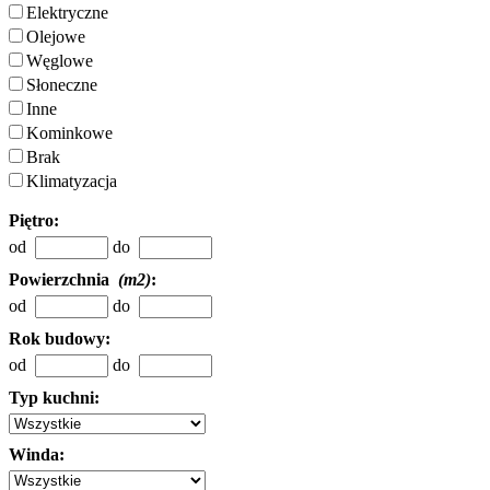
Elektryczne
Olejowe
Węglowe
Słoneczne
Inne
Kominkowe
Brak
Klimatyzacja
Piętro:
od
do
Powierzchnia
(m2)
:
od
do
Rok budowy:
od
do
Typ kuchni:
Winda: