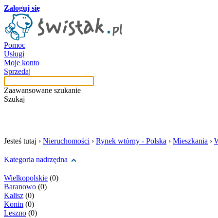
Zaloguj się
Pomoc
Usługi
Moje konto
Sprzedaj
Zaawansowane szukanie
Szukaj
szukaj w tej kategori
Jesteś tutaj ›
Nieruchomości
›
Rynek wtórny - Polska
›
Mieszkania
›
W
Kategoria nadrzędna
Wielkopolskie
(0)
Baranowo
(0)
Kalisz
(0)
Konin
(0)
Leszno
(0)