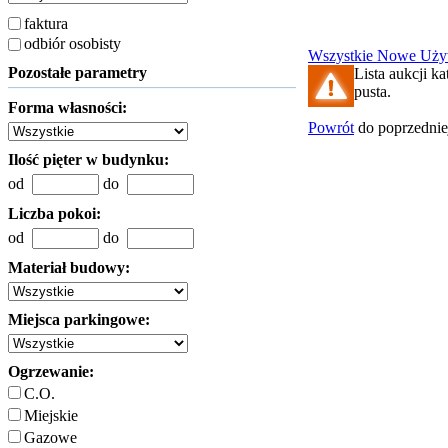
faktura
odbiór osobisty
Wszystkie
Nowe
Uży
Pozostałe parametry
Lista aukcji ka
pusta.
Forma własności:
Powrót
do poprzednie
Ilość pięter w budynku:
od
do
Liczba pokoi:
od
do
Materiał budowy:
Miejsca parkingowe:
Ogrzewanie:
C.O.
Miejskie
Gazowe