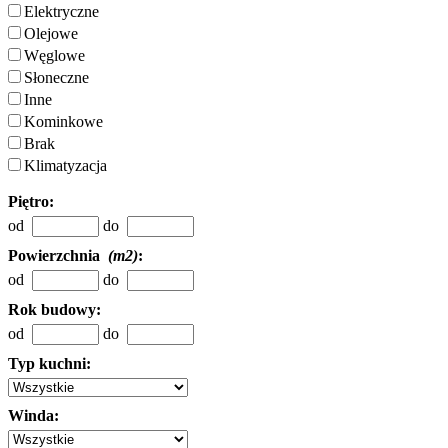
Elektryczne
Olejowe
Węglowe
Słoneczne
Inne
Kominkowe
Brak
Klimatyzacja
Piętro:
od
do
Powierzchnia
(m2)
:
od
do
Rok budowy:
od
do
Typ kuchni:
Winda: