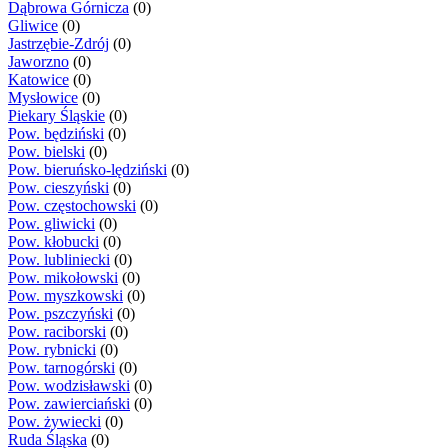
Dąbrowa Górnicza
(0)
Gliwice
(0)
Jastrzębie-Zdrój
(0)
Jaworzno
(0)
Katowice
(0)
Mysłowice
(0)
Piekary Śląskie
(0)
Pow. będziński
(0)
Pow. bielski
(0)
Pow. bieruńsko-lędziński
(0)
Pow. cieszyński
(0)
Pow. częstochowski
(0)
Pow. gliwicki
(0)
Pow. kłobucki
(0)
Pow. lubliniecki
(0)
Pow. mikołowski
(0)
Pow. myszkowski
(0)
Pow. pszczyński
(0)
Pow. raciborski
(0)
Pow. rybnicki
(0)
Pow. tarnogórski
(0)
Pow. wodzisławski
(0)
Pow. zawierciański
(0)
Pow. żywiecki
(0)
Ruda Śląska
(0)