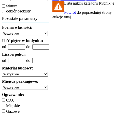
Lista aukcji kategorii Rybnik je
faktura
odbiór osobisty
Powrót
do poprzedniej strony.
aukcję tutaj.
Pozostałe parametry
Forma własności:
Ilość pięter w budynku:
od
do
Liczba pokoi:
od
do
Materiał budowy:
Miejsca parkingowe:
Ogrzewanie:
C.O.
Miejskie
Gazowe