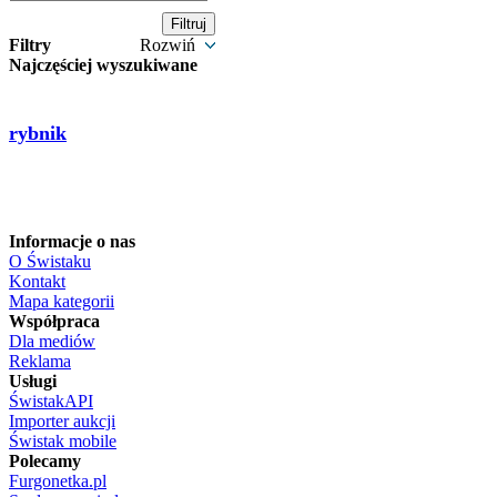
Filtry
Rozwiń
Najczęściej wyszukiwane
rybnik
Informacje o nas
O Świstaku
Kontakt
Mapa kategorii
Współpraca
Dla mediów
Reklama
Usługi
ŚwistakAPI
Importer aukcji
Świstak mobile
Polecamy
Furgonetka.pl