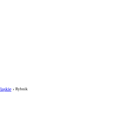
i
ląskie
›
Rybnik