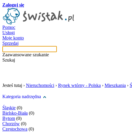
Zaloguj się
Pomoc
Usługi
Moje konto
Sprzedaj
Zaawansowane szukanie
Szukaj
szukaj w tej kategori
Jesteś tutaj ›
Nieruchomości
›
Rynek wtórny - Polska
›
Mieszkania
›
Ś
Kategoria nadrzędna
Śląskie
(0)
Bielsko-Biała
(0)
Bytom
(0)
Chorzów
(0)
Częstochowa
(0)