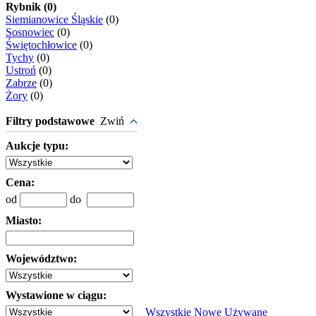
Rybnik (0)
Siemianowice Śląskie
(0)
Sosnowiec
(0)
Świętochłowice
(0)
Tychy
(0)
Ustroń
(0)
Zabrze
(0)
Żory
(0)
Filtry podstawowe
Zwiń
Aukcje typu:
Cena:
od
do
Miasto:
Województwo:
Wystawione w ciągu:
Wszystkie
Nowe
Używane