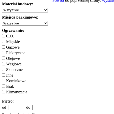
Powrót
do poprzedniej strony.
Wysta
Materiał budowy:
Miejsca parkingowe:
Ogrzewanie:
C.O.
Miejskie
Gazowe
Elektryczne
Olejowe
Węglowe
Słoneczne
Inne
Kominkowe
Brak
Klimatyzacja
Piętro:
od
do