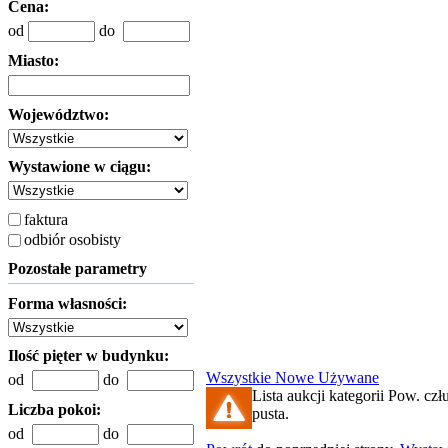
Cena:
od
do
Miasto:
Województwo:
Wystawione w ciągu:
faktura
odbiór osobisty
Pozostałe parametry
Forma własności:
Ilość pięter w budynku:
Wszystkie
Nowe
Używane
od
do
Lista aukcji kategorii Pow. czł
Liczba pokoi:
pusta.
od
do