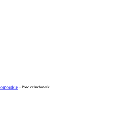
i
omorskie
›
Pow. człuchowski