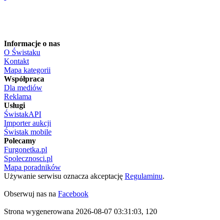
Informacje o nas
O Świstaku
Kontakt
Mapa kategorii
Współpraca
Dla mediów
Reklama
Usługi
ŚwistakAPI
Importer aukcji
Świstak mobile
Polecamy
Furgonetka.pl
Spolecznosci.pl
Mapa poradników
Używanie serwisu oznacza akceptację
Regulaminu
.
Obserwuj nas na
Facebook
Strona wygenerowana 2026-08-07 03:31:03, 120