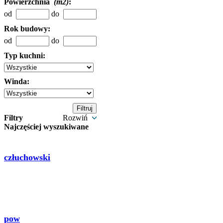
Powierzchnia
(m2)
:
od
do
Rok budowy:
od
do
Typ kuchni:
Winda:
Filtry
Rozwiń
Najczęściej wyszukiwane
człuchowski
pow