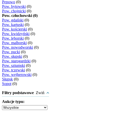
Pępowo
(0)
Pow. bytowski
(0)
Pow. chojnicki
(0)
Pow. człuchowski (0)
Pow. gdański
(0)
Pow. kartuski
(0)
Pow. kościerski
(0)
Pow. kwidzyński
(0)
Pow. lęborski
(0)
Pow. malborski
(0)
Pow. nowodworski
(0)
Pow. pucki
(0)
Pow. słupski
(0)
Pow. starogardzki
(0)
Pow. sztumski
(0)
Pow. tczewski
(0)
Pow. wejherowski
(0)
Słupsk
(0)
Sopot
(0)
Filtry podstawowe
Zwiń
Aukcje typu: