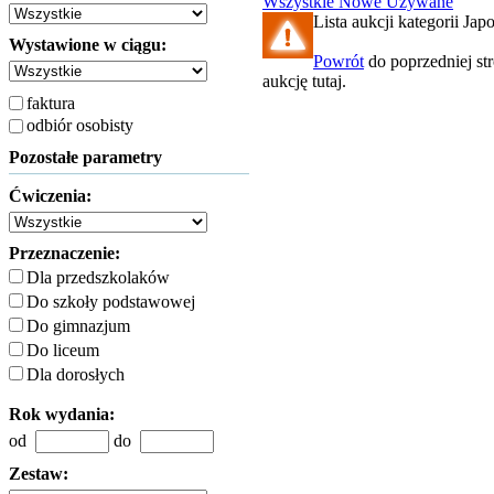
Wszystkie
Nowe
Używane
Lista aukcji kategorii Japo
Wystawione w ciągu:
Powrót
do poprzedniej st
aukcję tutaj.
faktura
odbiór osobisty
Pozostałe parametry
Ćwiczenia:
Przeznaczenie:
Dla przedszkolaków
Do szkoły podstawowej
Do gimnazjum
Do liceum
Dla dorosłych
Rok wydania:
od
do
Zestaw: