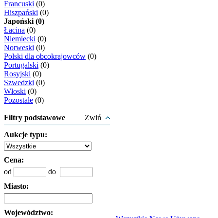
Francuski
(0)
Hiszpański
(0)
Japoński (0)
Łacina
(0)
Niemiecki
(0)
Norweski
(0)
Polski dla obcokrajowców
(0)
Portugalski
(0)
Rosyjski
(0)
Szwedzki
(0)
Włoski
(0)
Pozostałe
(0)
Filtry podstawowe
Zwiń
Aukcje typu:
Cena:
od
do
Miasto:
Województwo: