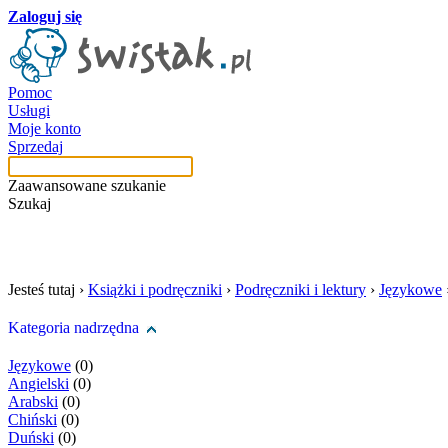
Zaloguj się
Pomoc
Usługi
Moje konto
Sprzedaj
Zaawansowane szukanie
Szukaj
szukaj w tej kategori
Jesteś tutaj ›
Książki i podręczniki
›
Podręczniki i lektury
›
Językowe
Kategoria nadrzędna
Językowe
(0)
Angielski
(0)
Arabski
(0)
Chiński
(0)
Duński
(0)