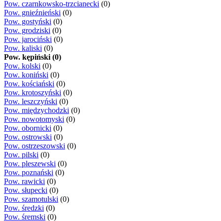
Pow. czarnkowsko-trzcianecki
(0)
Pow. gnieźnieński
(0)
Pow. gostyński
(0)
Pow. grodziski
(0)
Pow. jarociński
(0)
Pow. kaliski
(0)
Pow. kępiński (0)
Pow. kolski
(0)
Pow. koniński
(0)
Pow. kościański
(0)
Pow. krotoszyński
(0)
Pow. leszczyński
(0)
Pow. międzychodzki
(0)
Pow. nowotomyski
(0)
Pow. obornicki
(0)
Pow. ostrowski
(0)
Pow. ostrzeszowski
(0)
Pow. pilski
(0)
Pow. pleszewski
(0)
Pow. poznański
(0)
Pow. rawicki
(0)
Pow. słupecki
(0)
Pow. szamotulski
(0)
Pow. średzki
(0)
Pow. śremski
(0)