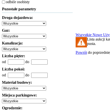
odbiór osobisty
Pozostałe parametry
Droga dojazdowa:
Gaz:
Wszystkie
Nowe
Uży
Lista aukcji ka
Kanalizacja:
pusta.
Powrót
do poprzednie
Liczba pięter:
od
do
Liczba pokoi:
od
do
Materiał budowy:
Miejsca parkingowe:
Ogrodzenie: