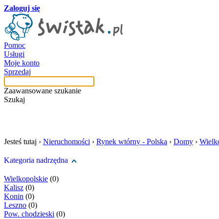
Zaloguj się
Pomoc
Usługi
Moje konto
Sprzedaj
Zaawansowane szukanie
Szukaj
szukaj w tej kategori
Jesteś tutaj ›
Nieruchomości
›
Rynek wtórny - Polska
›
Domy
›
Wielk
Kategoria nadrzędna
Wielkopolskie
(0)
Kalisz
(0)
Konin
(0)
Leszno
(0)
Pow. chodzieski
(0)