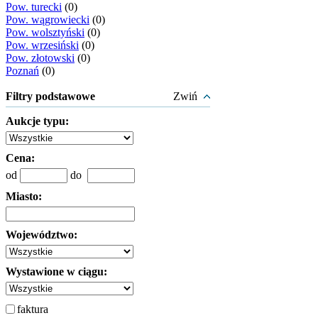
Pow. turecki
(0)
Pow. wągrowiecki
(0)
Pow. wolsztyński
(0)
Pow. wrzesiński
(0)
Pow. złotowski
(0)
Poznań
(0)
Filtry podstawowe
Zwiń
Aukcje typu:
Cena:
od
do
Miasto:
Województwo:
Wystawione w ciągu:
faktura