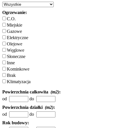
Ogrzewanie:
C.O.
Miejskie
Gazowe
Elektryczne
Olejowe
Węglowe
Słoneczne
Inne
Kominkowe
Brak
Klimatyzacja
Powierzchnia całkowita
(m2)
:
od
do
Powierzchnia działki
(m2)
:
od
do
Rok budowy: