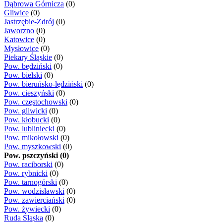
Dąbrowa Górnicza
(0)
Gliwice
(0)
Jastrzębie-Zdrój
(0)
Jaworzno
(0)
Katowice
(0)
Mysłowice
(0)
Piekary Śląskie
(0)
Pow. będziński
(0)
Pow. bielski
(0)
Pow. bieruńsko-lędziński
(0)
Pow. cieszyński
(0)
Pow. częstochowski
(0)
Pow. gliwicki
(0)
Pow. kłobucki
(0)
Pow. lubliniecki
(0)
Pow. mikołowski
(0)
Pow. myszkowski
(0)
Pow. pszczyński (0)
Pow. raciborski
(0)
Pow. rybnicki
(0)
Pow. tarnogórski
(0)
Pow. wodzisławski
(0)
Pow. zawierciański
(0)
Pow. żywiecki
(0)
Ruda Śląska
(0)