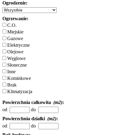
Ogrodzenie:
Ogrzewanie:
C.O.
Miejskie
Gazowe
Elektryczne
Olejowe
Węglowe
Słoneczne
Inne
Kominkowe
Brak
Klimatyzacja
Powierzchnia całkowita
(m2)
:
od
do
Powierzchnia działki
(m2)
:
od
do
Rok budowy: