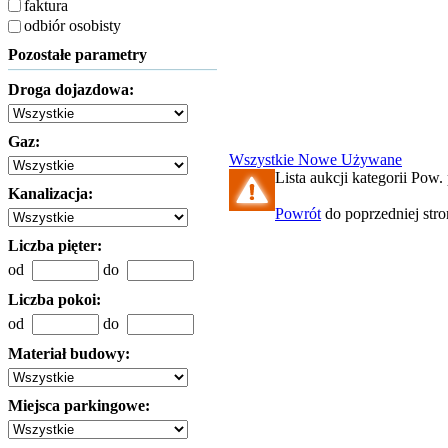
faktura
odbiór osobisty
Pozostałe parametry
Droga dojazdowa:
Gaz:
Wszystkie
Nowe
Używane
Lista aukcji kategorii Pow. 
Kanalizacja:
Powrót
do poprzedniej str
Liczba pięter:
od
do
Liczba pokoi:
od
do
Materiał budowy:
Miejsca parkingowe: