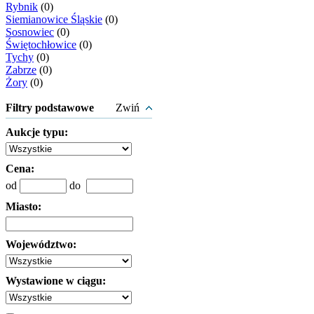
Rybnik
(0)
Siemianowice Śląskie
(0)
Sosnowiec
(0)
Świętochłowice
(0)
Tychy
(0)
Zabrze
(0)
Żory
(0)
Filtry podstawowe
Zwiń
Aukcje typu:
Cena:
od
do
Miasto:
Województwo:
Wystawione w ciągu: