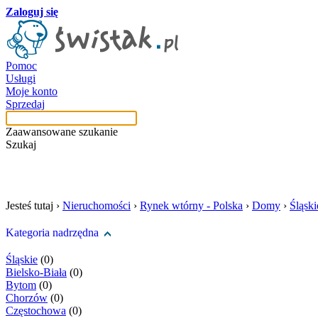
Zaloguj się
Pomoc
Usługi
Moje konto
Sprzedaj
Zaawansowane szukanie
Szukaj
szukaj w tej kategori
Jesteś tutaj ›
Nieruchomości
›
Rynek wtórny - Polska
›
Domy
›
Śląski
Kategoria nadrzędna
Śląskie
(0)
Bielsko-Biała
(0)
Bytom
(0)
Chorzów
(0)
Częstochowa
(0)