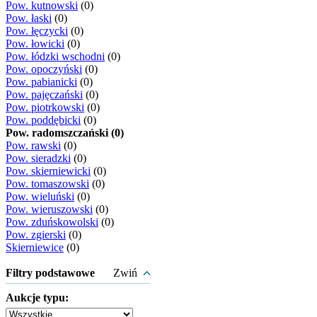
Pow. kutnowski
(0)
Pow. łaski
(0)
Pow. łęczycki
(0)
Pow. łowicki
(0)
Pow. łódzki wschodni
(0)
Pow. opoczyński
(0)
Pow. pabianicki
(0)
Pow. pajęczański
(0)
Pow. piotrkowski
(0)
Pow. poddębicki
(0)
Pow. radomszczański (0)
Pow. rawski
(0)
Pow. sieradzki
(0)
Pow. skierniewicki
(0)
Pow. tomaszowski
(0)
Pow. wieluński
(0)
Pow. wieruszowski
(0)
Pow. zduńskowolski
(0)
Pow. zgierski
(0)
Skierniewice
(0)
Filtry podstawowe
Zwiń
Aukcje typu: