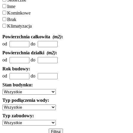
Inne
Kominkowe
Brak
Klimatyzacja
Powierzchnia całkowita
(m2)
:
od
do
Powierzchnia działki
(m2)
:
od
do
Rok budowy:
od
do
Stan budynku:
Typ podłączenia wody:
Typ zabudowy: