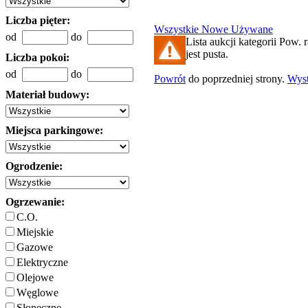
Liczba pięter:
Wszystkie
Nowe
Używane
od
do
Lista aukcji kategorii Pow.
jest pusta.
Liczba pokoi:
od
do
Powrót
do poprzedniej strony.
Wys
Materiał budowy:
Miejsca parkingowe:
Ogrodzenie:
Ogrzewanie:
C.O.
Miejskie
Gazowe
Elektryczne
Olejowe
Węglowe
Słoneczne