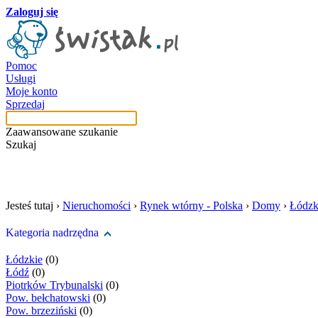
Zaloguj się
Pomoc
Usługi
Moje konto
Sprzedaj
Zaawansowane szukanie
Szukaj
szukaj w tej kategori
Jesteś tutaj ›
Nieruchomości
›
Rynek wtórny - Polska
›
Domy
›
Łódzk
Kategoria nadrzędna
Łódzkie
(0)
Łódź
(0)
Piotrków Trybunalski
(0)
Pow. bełchatowski
(0)
Pow. brzeziński
(0)