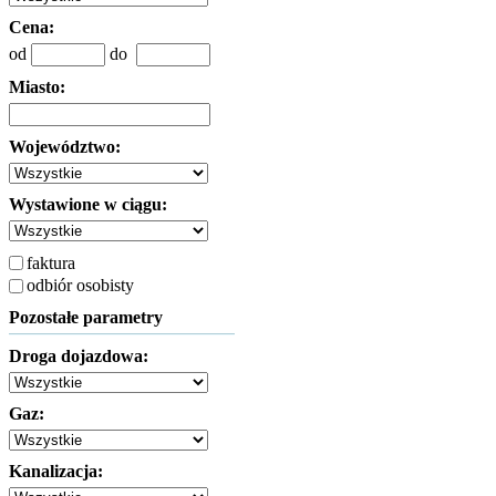
Cena:
od
do
Miasto:
Województwo:
Wystawione w ciągu:
faktura
odbiór osobisty
Pozostałe parametry
Droga dojazdowa:
Gaz:
Kanalizacja: