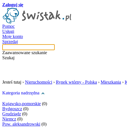
Zaloguj się
Pomoc
Usługi
Moje konto
Sprzedaj
Zaawansowane szukanie
Szukaj
szukaj w tej kategori
Jesteś tutaj ›
Nieruchomości
›
Rynek wtórny - Polska
›
Mieszkania
›
K
Kategoria nadrzędna
Kujawsko-pomorskie
(0)
Bydgoszcz
(0)
Grudziądz
(0)
Niemcz
(0)
Pow. aleksandrowski
(0)