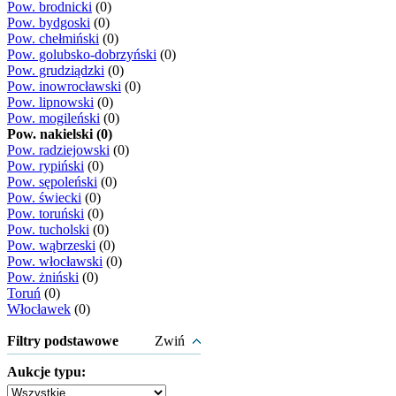
Pow. brodnicki
(0)
Pow. bydgoski
(0)
Pow. chełmiński
(0)
Pow. golubsko-dobrzyński
(0)
Pow. grudziądzki
(0)
Pow. inowrocławski
(0)
Pow. lipnowski
(0)
Pow. mogileński
(0)
Pow. nakielski (0)
Pow. radziejowski
(0)
Pow. rypiński
(0)
Pow. sępoleński
(0)
Pow. świecki
(0)
Pow. toruński
(0)
Pow. tucholski
(0)
Pow. wąbrzeski
(0)
Pow. włocławski
(0)
Pow. żniński
(0)
Toruń
(0)
Włocławek
(0)
Filtry podstawowe
Zwiń
Aukcje typu: