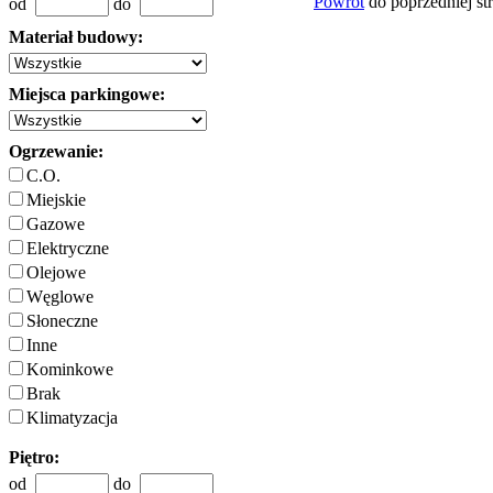
Powrót
do poprzedniej st
od
do
Materiał budowy:
Miejsca parkingowe:
Ogrzewanie:
C.O.
Miejskie
Gazowe
Elektryczne
Olejowe
Węglowe
Słoneczne
Inne
Kominkowe
Brak
Klimatyzacja
Piętro:
od
do