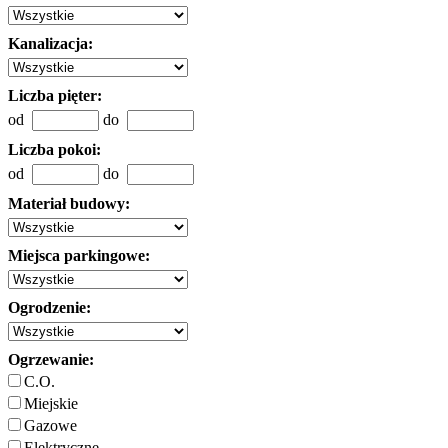
Kanalizacja:
Liczba pięter:
od
do
Liczba pokoi:
od
do
Materiał budowy:
Miejsca parkingowe:
Ogrodzenie:
Ogrzewanie:
C.O.
Miejskie
Gazowe
Elektryczne