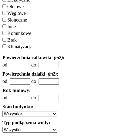
Olejowe
Węglowe
Słoneczne
Inne
Kominkowe
Brak
Klimatyzacja
Powierzchnia całkowita
(m2)
:
od
do
Powierzchnia działki
(m2)
:
od
do
Rok budowy:
od
do
Stan budynku:
Typ podłączenia wody: