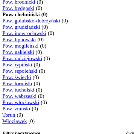
Pow. brodnicki
(0)
Pow. bydgoski
(0)
Pow. chełmiński (0)
Pow. golubsko-dobrzyński
(0)
Pow. grudziądzki
(0)
Pow. inowrocławski
(0)
Pow. lipnowski
(0)
Pow. mogileński
(0)
Pow. nakielski
(0)
Pow. radziejowski
(0)
Pow. rypiński
(0)
Pow. sępoleński
(0)
Pow. świecki
(0)
Pow. toruński
(0)
Pow. tucholski
(0)
Pow. wąbrzeski
(0)
Pow. włocławski
(0)
Pow. żniński
(0)
Toruń
(0)
Włocławek
(0)
Filtry podstawowe
Zwi