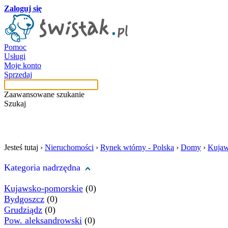
Zaloguj się
Pomoc
Usługi
Moje konto
Sprzedaj
Zaawansowane szukanie
Szukaj
szukaj w tej kategori
Jesteś tutaj ›
Nieruchomości
›
Rynek wtórny - Polska
›
Domy
›
Kujaw
Kategoria nadrzędna
Kujawsko-pomorskie
(0)
Bydgoszcz
(0)
Grudziądz
(0)
Pow. aleksandrowski
(0)