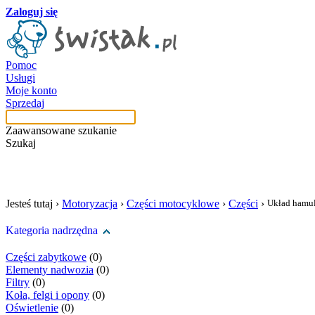
Zaloguj się
Pomoc
Usługi
Moje konto
Sprzedaj
Zaawansowane szukanie
Szukaj
szukaj w tej kategori
Jesteś tutaj ›
Motoryzacja
›
Części motocyklowe
›
Części
›
Układ hamu
Kategoria nadrzędna
Części zabytkowe
(0)
Elementy nadwozia
(0)
Filtry
(0)
Koła, felgi i opony
(0)
Oświetlenie
(0)