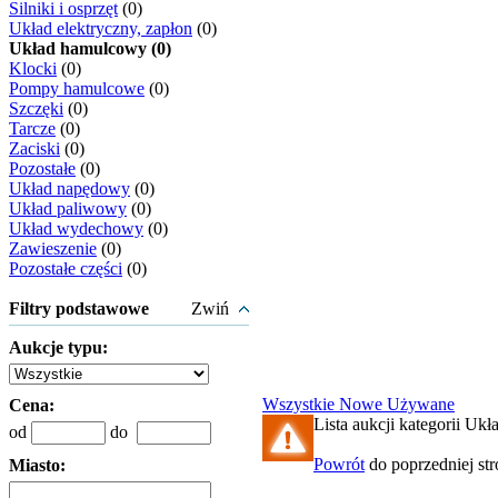
Silniki i osprzęt
(0)
Układ elektryczny, zapłon
(0)
Układ hamulcowy (0)
Klocki
(0)
Pompy hamulcowe
(0)
Szczęki
(0)
Tarcze
(0)
Zaciski
(0)
Pozostałe
(0)
Układ napędowy
(0)
Układ paliwowy
(0)
Układ wydechowy
(0)
Zawieszenie
(0)
Pozostałe części
(0)
Filtry podstawowe
Zwiń
Aukcje typu:
Wszystkie
Nowe
Używane
Cena:
Lista aukcji kategorii Ukł
od
do
Powrót
do poprzedniej st
Miasto: