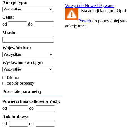
Aukcje typu:
Wszystkie
Nowe
Używane
Lista aukcji kategorii Opols
Cena:
Powrót
do poprzedniej str
od
do
aukcję tutaj.
Miasto:
Województwo:
Wystawione w ciągu:
faktura
odbiór osobisty
Pozostałe parametry
Powierzchnia całkowita
(m2)
:
od
do
Rok budowy:
od
do