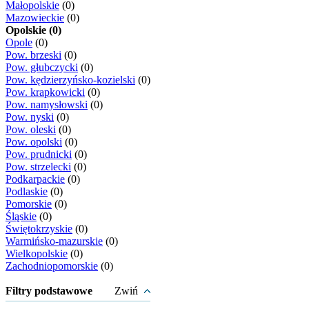
Małopolskie
(0)
Mazowieckie
(0)
Opolskie (0)
Opole
(0)
Pow. brzeski
(0)
Pow. głubczycki
(0)
Pow. kędzierzyńsko-kozielski
(0)
Pow. krapkowicki
(0)
Pow. namysłowski
(0)
Pow. nyski
(0)
Pow. oleski
(0)
Pow. opolski
(0)
Pow. prudnicki
(0)
Pow. strzelecki
(0)
Podkarpackie
(0)
Podlaskie
(0)
Pomorskie
(0)
Śląskie
(0)
Świętokrzyskie
(0)
Warmińsko-mazurskie
(0)
Wielkopolskie
(0)
Zachodniopomorskie
(0)
Filtry podstawowe
Zwiń