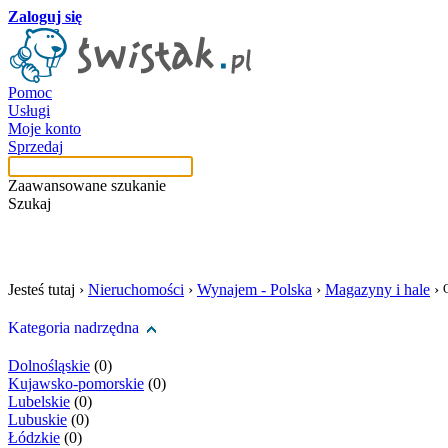
Zaloguj się
Pomoc
Usługi
Moje konto
Sprzedaj
Zaawansowane szukanie
Szukaj
szukaj w tej kategori
Jesteś tutaj ›
Nieruchomości
›
Wynajem - Polska
›
Magazyny i hale
›
Kategoria nadrzędna
Dolnośląskie
(0)
Kujawsko-pomorskie
(0)
Lubelskie
(0)
Lubuskie
(0)
Łódzkie
(0)