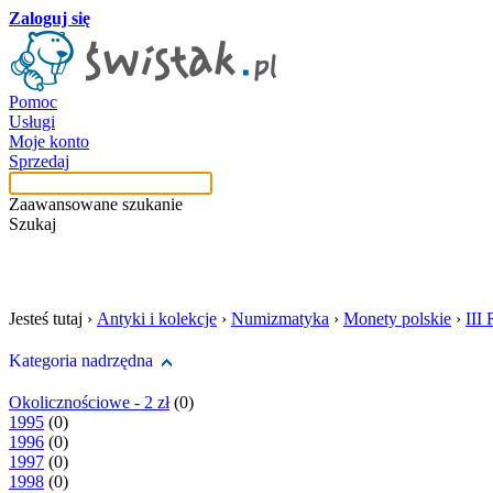
Zaloguj się
Pomoc
Usługi
Moje konto
Sprzedaj
Zaawansowane szukanie
Szukaj
szukaj w tej kategori
Jesteś tutaj ›
Antyki i kolekcje
›
Numizmatyka
›
Monety polskie
›
III 
Kategoria nadrzędna
Okolicznościowe - 2 zł
(0)
1995
(0)
1996
(0)
1997
(0)
1998
(0)