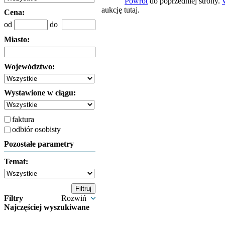
Powrót
do poprzedniej strony.
aukcję tutaj.
Cena:
od
do
Miasto:
Województwo:
Wystawione w ciągu:
faktura
odbiór osobisty
Pozostałe parametry
Temat:
Filtry
Rozwiń
Najczęściej wyszukiwane