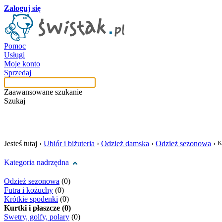
Zaloguj się
Pomoc
Usługi
Moje konto
Sprzedaj
Zaawansowane szukanie
Szukaj
szukaj w tej kategori
Jesteś tutaj ›
Ubiór i biżuteria
›
Odzież damska
›
Odzież sezonowa
›
K
Kategoria nadrzędna
Odzież sezonowa
(0)
Futra i kożuchy
(0)
Krótkie spodenki
(0)
Kurtki i płaszcze (0)
Swetry, golfy, polary
(0)