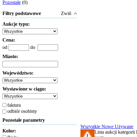
Pozostałe
(0)
Filtry podstawowe
Zwiń
Aukcje typu:
Cena:
od
do
Miasto:
Województwo:
Wystawione w ciągu:
faktura
odbiór osobisty
Pozostałe parametry
Wszystkie
Nowe
Używane
Kolor:
Lista aukcji kategorii 