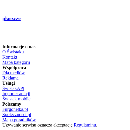
płaszcze
Informacje o nas
O Świstaku
Kontakt
Mapa kategorii
Współpraca
Dla mediów
Reklama
Usługi
ŚwistakAPI
Importer aukcji
Świstak mobile
Polecamy
Furgonetka.pl
Spolecznosci.pl
Mapa poradników
Używanie serwisu oznacza akceptację
Regulaminu
.