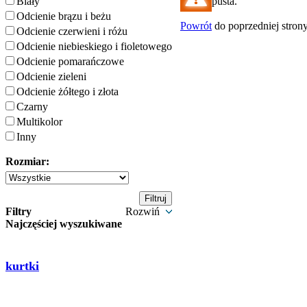
Biały
pusta.
Odcienie brązu i beżu
Powrót
do poprzedniej stron
Odcienie czerwieni i różu
Odcienie niebieskiego i fioletowego
Odcienie pomarańczowe
Odcienie zieleni
Odcienie żółtego i złota
Czarny
Multikolor
Inny
Rozmiar:
Filtry
Rozwiń
Najczęściej wyszukiwane
kurtki