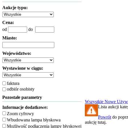
Aukcje typu:
Cena:
od
do
Miasto:
Województwo:
Wystawione w ciągu:
faktura
odbiór osobisty
Pozostałe parametry
Wszystkie
Nowe
Używ
Lista aukcji kat
Informacje dodatkowe:
Zoom cyfrowy
Powrót
do poprz
Wbudowana lampa błyskowa
aukcję tutaj.
Możliwość podłączenia lampy błyskowej