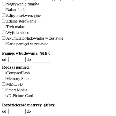
Nagrywanie filmów
Balans bieli
Zdjęcia sekwencyjne
Zdalne sterowanie
Tryb makro
Wyjścia video
Akumulator/ładowarka w zestawie
Karta pamięci w zestawie
Pamięć wbudowana
(MB)
:
od
do
Rodzaj pamięci:
CompactFlash
Memory Stick
MMC/SD
Smart Media
xD-Picture Card
Rozdzielczość matrycy
(Mpx)
:
od
do