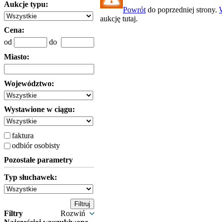
Aukcje typu:
Powrót
do poprzedniej strony.
aukcję tutaj.
Cena:
od
do
Miasto:
Województwo:
Wystawione w ciągu:
faktura
odbiór osobisty
Pozostałe parametry
Typ słuchawek:
Filtry
Rozwiń