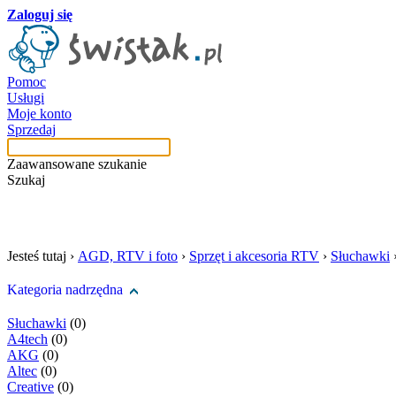
Zaloguj się
Pomoc
Usługi
Moje konto
Sprzedaj
Zaawansowane szukanie
Szukaj
szukaj w tej kategori
Jesteś tutaj ›
AGD, RTV i foto
›
Sprzęt i akcesoria RTV
›
Słuchawki
Kategoria nadrzędna
Słuchawki
(0)
A4tech
(0)
AKG
(0)
Altec
(0)
Creative
(0)