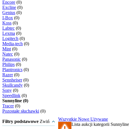
Encore
(0)
Excline
(0)
Genius
(0)
I-Box
(0)
Koss
(0)
Labtec
(0)
Lexma
(0)
Logitech
(0)
Media-tech
(0)
Mint
(0)
Natec
(0)
Panasonic
(0)
Philips
(0)
Plantronics
(0)
Razer
(0)
Sennheiser
(0)
Skullcandy
(0)
Sony
(0)
Speedlink
(0)
Sunnyline (0)
Tracer
(0)
Pozostałe słuchawki
(0)
Wszystkie
Nowe
Używane
Filtry podstawowe
Zwiń
Lista aukcji kategorii Sunnyline 