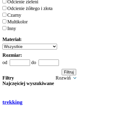
Odcienie zieleni
Odcienie żółtego i złota
Czarny
Multikolor
Inny
Materiał:
Rozmiar:
od
do
Filtry
Rozwiń
Najczęściej wyszukiwane
trekking