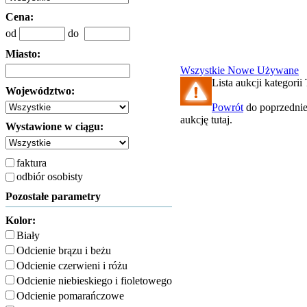
Cena:
od
do
Miasto:
Wszystkie
Nowe
Używane
Lista aukcji kategorii 
Województwo:
Powrót
do poprzednie
aukcję tutaj.
Wystawione w ciągu:
faktura
odbiór osobisty
Pozostałe parametry
Kolor:
Biały
Odcienie brązu i beżu
Odcienie czerwieni i różu
Odcienie niebieskiego i fioletowego
Odcienie pomarańczowe