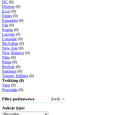
DC
(0)
Diverse
(0)
Ecco
(0)
Etnies
(0)
Expander
(0)
Fila
(0)
Kappa
(0)
Lacoste
(0)
Lonsdale
(0)
McArthur
(0)
New Age
(0)
New Balance
(0)
Nike
(0)
Puma
(0)
Reebok
(0)
Salomon
(0)
Tommy Hilfiger
(0)
Trekking (0)
Vans
(0)
Pozostałe
(0)
Filtry podstawowe
Zwiń
Aukcje typu: