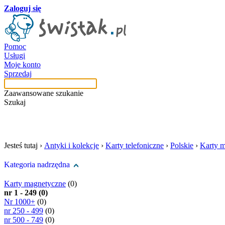
Zaloguj się
Pomoc
Usługi
Moje konto
Sprzedaj
Zaawansowane szukanie
Szukaj
szukaj w tej kategori
Jesteś tutaj ›
Antyki i kolekcje
›
Karty telefoniczne
›
Polskie
›
Karty 
Kategoria nadrzędna
Karty magnetyczne
(0)
nr 1 - 249 (0)
Nr 1000+
(0)
nr 250 - 499
(0)
nr 500 - 749
(0)