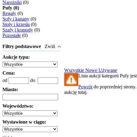
Narożniki
(0)
Pufy (0)
Regały
(0)
Sofy i kanapy
(0)
Stoły i krzesła
(0)
Szafy i komody
(0)
Pozostałe
(0)
Filtry podstawowe
Zwiń
Aukcje typu:
Wszystkie
Nowe
Używane
Cena:
Lista aukcji kategorii Pufy jest
od
do
Powrót
do poprzedniej strony
Miasto:
aukcję tutaj.
Województwo:
Wystawione w ciągu: