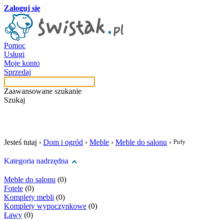
Zaloguj się
Pomoc
Usługi
Moje konto
Sprzedaj
Zaawansowane szukanie
Szukaj
szukaj w tej kategori
Jesteś tutaj ›
Dom i ogród
›
Meble
›
Meble do salonu
›
Pufy
Kategoria nadrzędna
Meble do salonu
(0)
Fotele
(0)
Komplety mebli
(0)
Komplety wypoczynkowe
(0)
Ławy
(0)