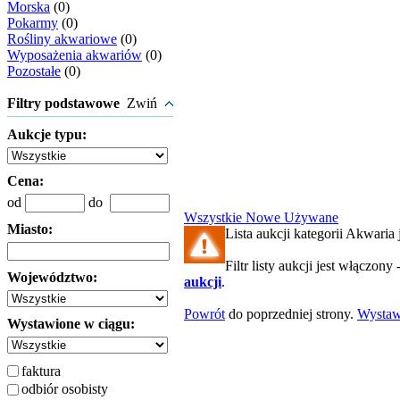
Morska
(0)
Pokarmy
(0)
Rośliny akwariowe
(0)
Wyposażenia akwariów
(0)
Pozostałe
(0)
Filtry podstawowe
Zwiń
Aukcje typu:
Cena:
od
do
Wszystkie
Nowe
Używane
Miasto:
Lista aukcji kategorii Akwaria j
Filtr listy aukcji jest włączony 
Województwo:
aukcji
.
Powrót
do poprzedniej strony.
Wysta
Wystawione w ciągu:
faktura
odbiór osobisty