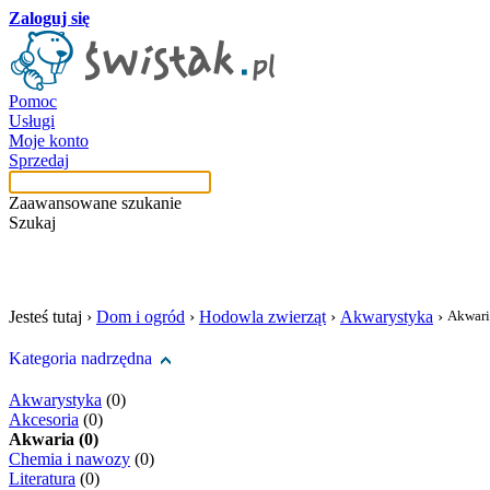
Zaloguj się
Pomoc
Usługi
Moje konto
Sprzedaj
Zaawansowane szukanie
Szukaj
szukaj w tej kategori
Jesteś tutaj ›
Dom i ogród
›
Hodowla zwierząt
›
Akwarystyka
›
Akwari
Kategoria nadrzędna
Akwarystyka
(0)
Akcesoria
(0)
Akwaria (0)
Chemia i nawozy
(0)
Literatura
(0)