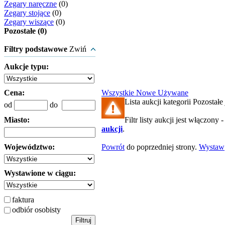
Zegary naręczne
(0)
Zegary stojące
(0)
Zegary wiszące
(0)
Pozostałe (0)
Filtry podstawowe
Zwiń
Aukcje typu:
Cena:
Wszystkie
Nowe
Używane
Lista aukcji kategorii Pozostałe 
od
do
Miasto:
Filtr listy aukcji jest włączony 
aukcji
.
Województwo:
Powrót
do poprzedniej strony.
Wystaw
Wystawione w ciągu:
faktura
odbiór osobisty