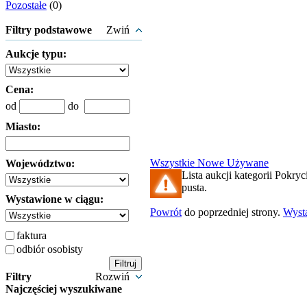
Pozostałe
(0)
Filtry podstawowe
Zwiń
Aukcje typu:
Cena:
od
do
Miasto:
Wszystkie
Nowe
Używane
Województwo:
Lista aukcji kategorii Pokry
pusta.
Wystawione w ciągu:
Powrót
do poprzedniej strony.
Wyst
faktura
odbiór osobisty
Filtry
Rozwiń
Najczęściej wyszukiwane