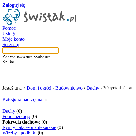
Zaloguj się
Pomoc
Usługi
Moje konto
Sprzedaj
Zaawansowane szukanie
Szukaj
szukaj w tej kategori
Jesteś tutaj ›
Dom i ogród
›
Budownictwo
›
Dachy
›
Pokrycia dachowe
Kategoria nadrzędna
Dachy
(0)
Folie i izolacja
(0)
Pokrycia dachowe (0)
Rynny i akcesoria dekarskie
(0)
Więźby i podbitki
(0)